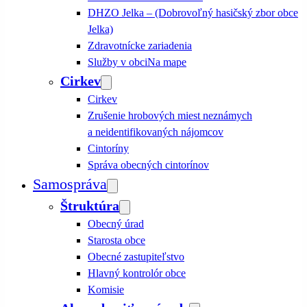
DHZO Jelka – (Dobrovoľný hasičský zbor obce
Jelka)
Zdravotnícke zariadenia
Služby v obci
Na mape
Cirkev
Cirkev
Zrušenie hrobových miest neznámych
a neidentifikovaných nájomcov
Cintoríny
Správa obecných cintorínov
Samospráva
Štruktúra
Obecný úrad
Starosta obce
Obecné zastupiteľstvo
Hlavný kontrolór obce
Komisie