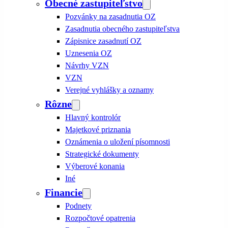
Obecné zastupiteľstvo
Pozvánky na zasadnutia OZ
Zasadnutia obecného zastupiteľstva
Zápisnice zasadnutí OZ
Uznesenia OZ
Návrhy VZN
VZN
Verejné vyhlášky a oznamy
Rôzne
Hlavný kontrolór
Majetkové priznania
Oznámenia o uložení písomnosti
Strategické dokumenty
Výberové konania
Iné
Financie
Podnety
Rozpočtové opatrenia