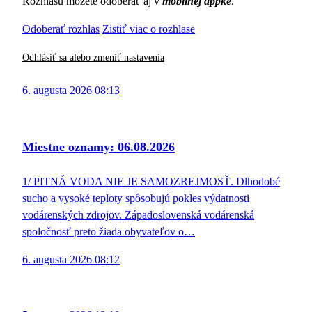
Rozhlasu môžete odoberať aj v
mobilnej appke
.
Odoberať rozhlas
Zistiť viac o rozhlase
Odhlásiť sa alebo zmeniť nastavenia
6. augusta 2026 08:13
Miestne oznamy: 06.08.2026
1/ PITNÁ VODA NIE JE SAMOZREJMOSŤ. Dlhodobé
sucho a vysoké teploty spôsobujú pokles výdatnosti
vodárenských zdrojov. Západoslovenská vodárenská
spoločnosť preto žiada obyvateľov o…
6. augusta 2026 08:12