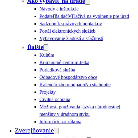
Ako vybaviť na úrade
Návody a inštrukcie
Podateľňa tlačív
Tlačivá na vyplnenie pre úrad
Sadzobník správnych poplatkov
Portál elektronických služieb
Vybavovanie žiadostí a sťažností
Ďalšie
Kultúra
Komunitné centrum Jelka
Poriadková služba
Odpadové hospodárstvo obce
Kalendár zberu odpadu
Na stiahnutie
Projekty
Civilná ochrana
Možnosti používania jazyka národnostnej
menšiny v úradnom styku
Informácie zo zákona
Zverejňovanie