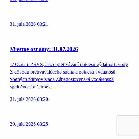
31. júla 2026 08:21
Miestne oznamy: 31.07.2026
1/ Oznam ZSVS, a.s. o pretrvávaní poklesu výdatnosti vody
Z dôvodu pretrvávajúceho sucha a poklesu výdatnosti
vodných zdrojov žiada Západoslovenská vodárenská
spoločnosť o šetrné a…
31. júla 2026 08:20
29. júla 2026 08:25