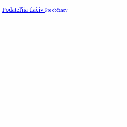
Podateľňa tlačív
Pre občanov