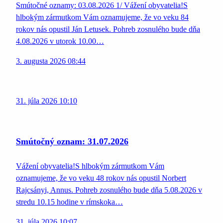
Smútočné oznamy: 03.08.2026 1/ Vážení obyvatelia!S
hlbokým zármutkom Vám oznamujeme, že vo veku 84
rokov nás opustil Ján Letusek. Pohreb zosnulého bude dňa
4.08.2026 v utorok 10.00…
3. augusta 2026 08:44
31. júla 2026 10:10
Smútočný oznam: 31.07.2026
Vážení obyvatelia!S hlbokým zármutkom Vám
oznamujeme, že vo veku 48 rokov nás opustil Norbert
Rajcsányi, Annus. Pohreb zosnulého bude dňa 5.08.2026 v
stredu 10.15 hodine v rímskoka…
31. júla 2026 10:07