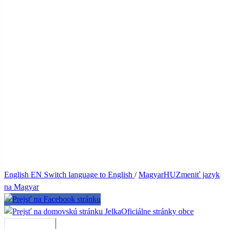
English
EN
Switch language to English
/
Magyar
HU
Zmeniť jazyk
na Magyar
Jelka
Oficiálne stránky obce