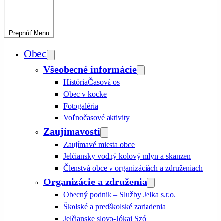
Prepnúť
Menu
Obec
Všeobecné informácie
História
Časová os
Obec v kocke
Fotogaléria
Voľnočasové aktivity
Zaujímavosti
Zaujímavé miesta obce
Jelčiansky vodný kolový mlyn a skanzen
Členstvá obce v organizáciách a združeniach
Organizácie a združenia
Obecný podnik – Služby Jelka s.r.o.
Školské a predškolské zariadenia
Jelčianske slovo-Jókai Szó