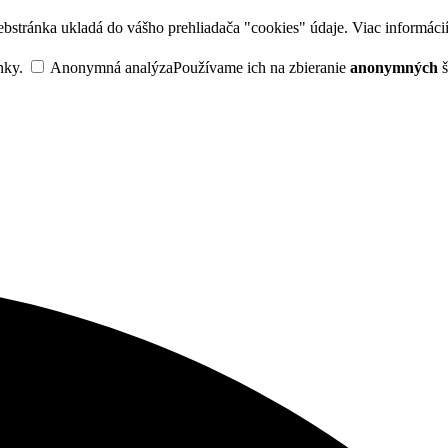
bstránka ukladá do vášho prehliadača "cookies" údaje. Viac informáci
nky.
Anonymná analýza
Používame ich na zbieranie
anonymných
š