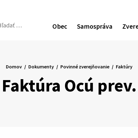
Obec
Samospráva
Zver
dať:
Odoslať
vyhľadávací
formulár
Domov
Dokumenty
Povinné zverejňovanie
Faktúry
Faktúra Ocú prev.