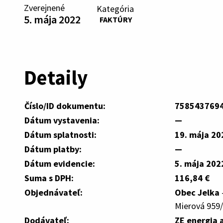
Zverejnené
Kategória
5. mája 2022
FAKTÚRY
Detaily
Číslo/ID dokumentu:
758543769
Dátum vystavenia:
—
Dátum splatnosti:
19. mája 20
Dátum platby:
—
Dátum evidencie:
5. mája 202
Suma s DPH:
116,84 €
Objednávateľ:
Obec Jelka
Mierová 959/
Dodávateľ:
ZE energia a