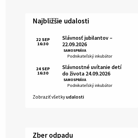
Najbližšie udalosti
Slávnosť jubilantov –
22
SEP
22.09.2026
16:30
Čas:
SAMOSPRÁVA
Miesto:
Podnikateľský inkubátor
Slávnostné uvítanie detí
24
SEP
do života 24.09.2026
16:30
Čas:
SAMOSPRÁVA
Miesto:
Podnikateľský inkubátor
Zobraziť všetky
udalosti
Zber odpadu