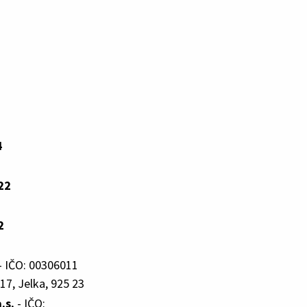
4
22
2
- IČO: 00306011
17, Jelka, 925 23
.s.
- IČO: