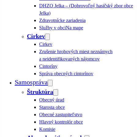
DHZO Jelka – (Dobrovoľný hasičský zbor obce
Jelka)
Zdravotnícke zariadenia
Služby v obci
Na mape
Cirkev
Cirkev
Zrušenie hrobových miest neznámych
a neidentifikovaných nájomcov
Cintoríny
Správa obecných cintorínov
Samospráva
Štruktúra
Obecný úrad
Starosta obce
Obecné zastupiteľstvo
Hlavný kontrolór obce
Komisie