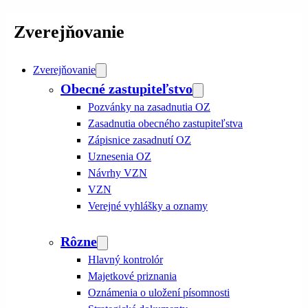
Zverejňovanie
Zverejňovanie
Obecné zastupiteľstvo
Pozvánky na zasadnutia OZ
Zasadnutia obecného zastupiteľstva
Zápisnice zasadnutí OZ
Uznesenia OZ
Návrhy VZN
VZN
Verejné vyhlášky a oznamy
Rôzne
Hlavný kontrolór
Majetkové priznania
Oznámenia o uložení písomnosti