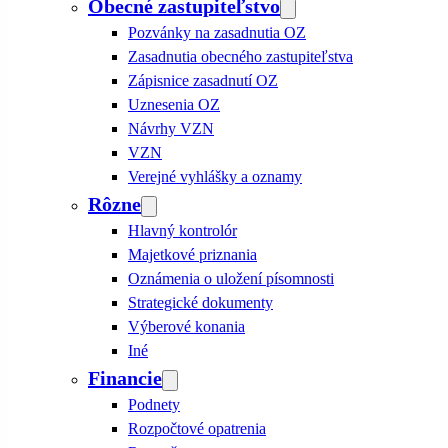
Obecné zastupiteľstvo
Pozvánky na zasadnutia OZ
Zasadnutia obecného zastupiteľstva
Zápisnice zasadnutí OZ
Uznesenia OZ
Návrhy VZN
VZN
Verejné vyhlášky a oznamy
Rôzne
Hlavný kontrolór
Majetkové priznania
Oznámenia o uložení písomnosti
Strategické dokumenty
Výberové konania
Iné
Financie
Podnety
Rozpočtové opatrenia