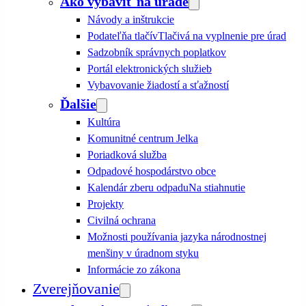
Ako vybaviť na úrade
Návody a inštrukcie
Podateľňa tlačív
Tlačivá na vyplnenie pre úrad
Sadzobník správnych poplatkov
Portál elektronických služieb
Vybavovanie žiadostí a sťažností
Ďalšie
Kultúra
Komunitné centrum Jelka
Poriadková služba
Odpadové hospodárstvo obce
Kalendár zberu odpadu
Na stiahnutie
Projekty
Civilná ochrana
Možnosti používania jazyka národnostnej
menšiny v úradnom styku
Informácie zo zákona
Zverejňovanie