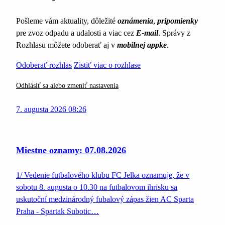
Pošleme vám aktuality, dôležité
oznámenia
,
pripomienky
pre zvoz odpadu a udalosti a viac cez
E-mail
. Správy z
Rozhlasu môžete odoberať aj v
mobilnej appke
.
Odoberať rozhlas
Zistiť viac o rozhlase
Odhlásiť sa alebo zmeniť nastavenia
7. augusta 2026 08:26
Miestne oznamy: 07.08.2026
1/ Vedenie futbalového klubu FC Jelka oznamuje, že v
sobotu 8. augusta o 10.30 na futbalovom ihrisku sa
uskutoční medzinárodný fubalový zápas žien AC Sparta
Praha - Spartak Subotic…