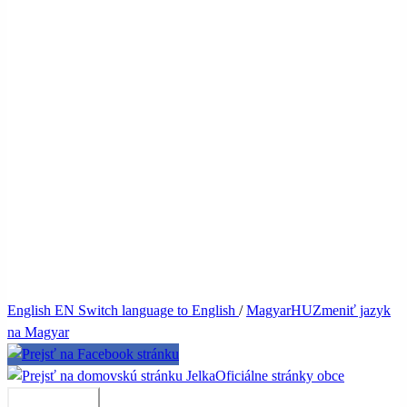
English
EN
Switch language to English
/
Magyar
HU
Zmeniť jazyk
na Magyar
Jelka
Oficiálne stránky obce