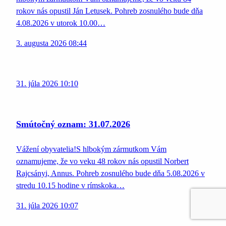
rokov nás opustil Ján Letusek. Pohreb zosnulého bude dňa
4.08.2026 v utorok 10.00…
3. augusta 2026 08:44
31. júla 2026 10:10
Smútočný oznam: 31.07.2026
Vážení obyvatelia!S hlbokým zármutkom Vám
oznamujeme, že vo veku 48 rokov nás opustil Norbert
Rajcsányi, Annus. Pohreb zosnulého bude dňa 5.08.2026 v
stredu 10.15 hodine v rímskoka…
31. júla 2026 10:07