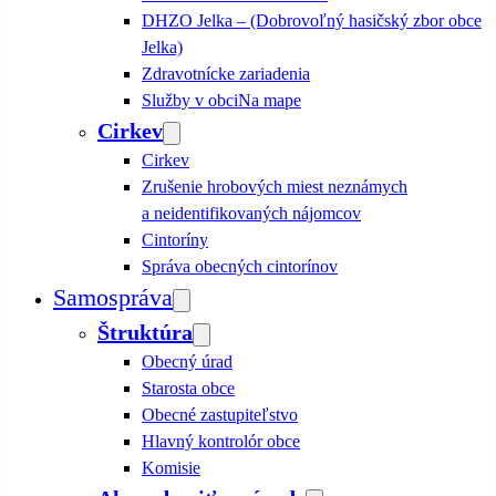
DHZO Jelka – (Dobrovoľný hasičský zbor obce
Jelka)
Zdravotnícke zariadenia
Služby v obci
Na mape
Cirkev
Cirkev
Zrušenie hrobových miest neznámych
a neidentifikovaných nájomcov
Cintoríny
Správa obecných cintorínov
Samospráva
Štruktúra
Obecný úrad
Starosta obce
Obecné zastupiteľstvo
Hlavný kontrolór obce
Komisie