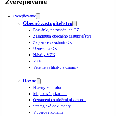
Zverejňovanie
Zverejňovanie
Obecné zastupiteľstvo
Pozvánky na zasadnutia OZ
Zasadnutia obecného zastupiteľstva
Zápisnice zasadnutí OZ
Uznesenia OZ
Návrhy VZN
VZN
Verejné vyhlášky a oznamy
Rôzne
Hlavný kontrolór
Majetkové priznania
Oznámenia o uložení písomnosti
Strategické dokumenty
Výberové konania