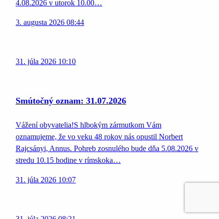
4.08.2026 v utorok 10.00…
3. augusta 2026 08:44
31. júla 2026 10:10
Smútočný oznam: 31.07.2026
Vážení obyvatelia!S hlbokým zármutkom Vám
oznamujeme, že vo veku 48 rokov nás opustil Norbert
Rajcsányi, Annus. Pohreb zosnulého bude dňa 5.08.2026 v
stredu 10.15 hodine v rímskoka…
31. júla 2026 10:07
31. júla 2026 08:21