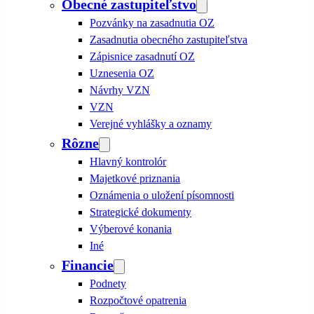
Obecné zastupiteľstvo
Pozvánky na zasadnutia OZ
Zasadnutia obecného zastupiteľstva
Zápisnice zasadnutí OZ
Uznesenia OZ
Návrhy VZN
VZN
Verejné vyhlášky a oznamy
Rôzne
Hlavný kontrolór
Majetkové priznania
Oznámenia o uložení písomnosti
Strategické dokumenty
Výberové konania
Iné
Financie
Podnety
Rozpočtové opatrenia