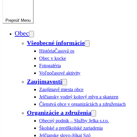
Prepnúť
Menu
Obec
Všeobecné informácie
História
Časová os
Obec v kocke
Fotogaléria
Voľnočasové aktivity
Zaujímavosti
Zaujímavé miesta obce
Jelčiansky vodný kolový mlyn a skanzen
Členstvá obce v organizáciách a združeniach
Organizácie a združenia
Obecný podnik – Služby Jelka s.r.o.
Školské a predškolské zariadenia
Jelčianske slovo-Jókai Szó