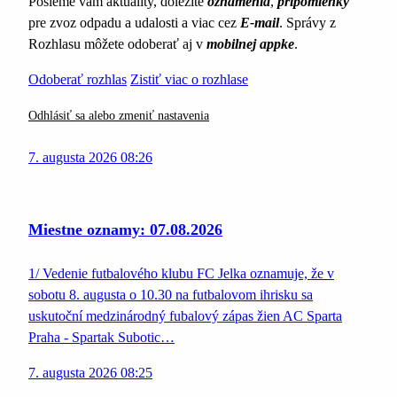
Pošleme vám aktuality, dôležité
oznámenia
,
pripomienky
pre zvoz odpadu a udalosti a viac cez
E-mail
. Správy z
Rozhlasu môžete odoberať aj v
mobilnej appke
.
Odoberať rozhlas
Zistiť viac o rozhlase
Odhlásiť sa alebo zmeniť nastavenia
7. augusta 2026 08:26
Miestne oznamy: 07.08.2026
1/ Vedenie futbalového klubu FC Jelka oznamuje, že v
sobotu 8. augusta o 10.30 na futbalovom ihrisku sa
uskutoční medzinárodný fubalový zápas žien AC Sparta
Praha - Spartak Subotic…
7. augusta 2026 08:25