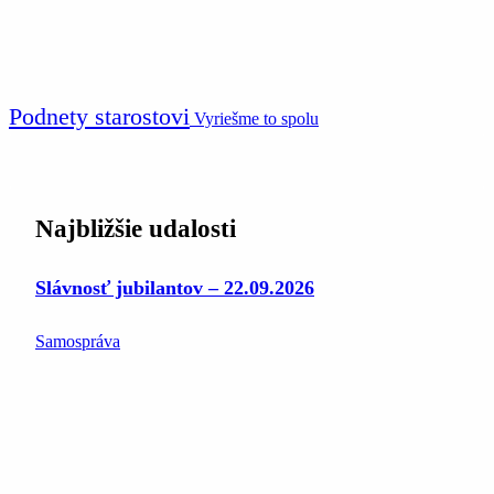
Podnety starostovi
Vyriešme to spolu
Najbližšie udalosti
Slávnosť jubilantov – 22.09.2026
Samospráva