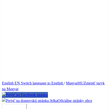
English
EN
Switch language to English
/
Magyar
HU
Zmeniť jazyk
na Magyar
Jelka
Oficiálne stránky obce