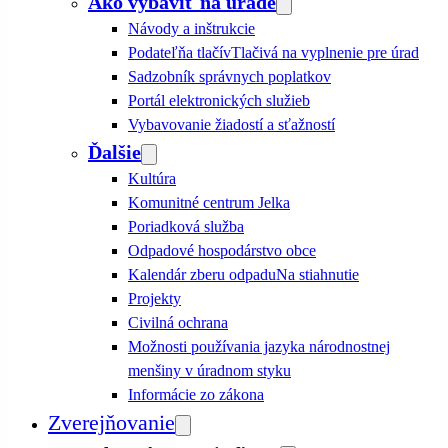
Ako vybaviť na úrade
Návody a inštrukcie
Podateľňa tlačív
Tlačivá na vyplnenie pre úrad
Sadzobník správnych poplatkov
Portál elektronických služieb
Vybavovanie žiadostí a sťažností
Ďalšie
Kultúra
Komunitné centrum Jelka
Poriadková služba
Odpadové hospodárstvo obce
Kalendár zberu odpadu
Na stiahnutie
Projekty
Civilná ochrana
Možnosti používania jazyka národnostnej
menšiny v úradnom styku
Informácie zo zákona
Zverejňovanie