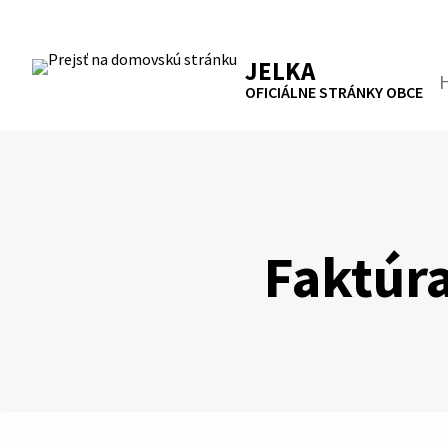
Preskočiť
na
RSS
Mapa
Tlačiť
obsah
JELKA
Hľa
OFICIÁLNE STRÁNKY OBCE
Faktúr