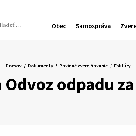
Obec
Samospráva
Zver
dať:
Odoslať
vyhľadávací
formulár
Domov
Dokumenty
Povinné zverejňovanie
Faktúry
a Odvoz odpadu za