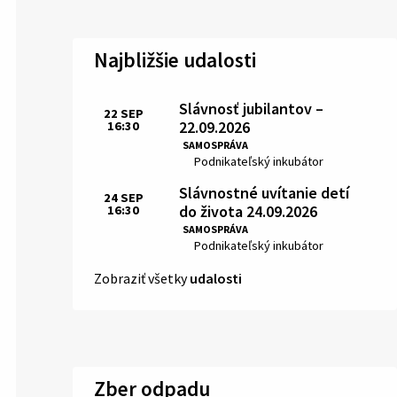
Najbližšie udalosti
Slávnosť jubilantov –
22
SEP
22.09.2026
16:30
Čas:
SAMOSPRÁVA
Miesto:
Podnikateľský inkubátor
Slávnostné uvítanie detí
24
SEP
do života 24.09.2026
16:30
Čas:
SAMOSPRÁVA
Miesto:
Podnikateľský inkubátor
Zobraziť všetky
udalosti
Zber odpadu