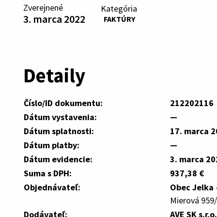
Zverejnené
Kategória
3. marca 2022
FAKTÚRY
Detaily
Číslo/ID dokumentu:
212202116
Dátum vystavenia:
—
Dátum splatnosti:
17. marca 
Dátum platby:
—
Dátum evidencie:
3. marca 20
Suma s DPH:
937,38 €
Objednávateľ:
Obec Jelka
Mierová 959/
Dodávateľ:
AVE SK s.r.o.