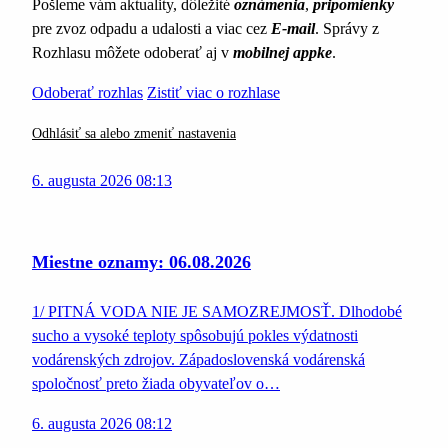
Pošleme vám aktuality, dôležité
oznámenia
,
pripomienky
pre zvoz odpadu a udalosti a viac cez
E-mail
. Správy z
Rozhlasu môžete odoberať aj v
mobilnej appke
.
Odoberať rozhlas
Zistiť viac o rozhlase
Odhlásiť sa alebo zmeniť nastavenia
6. augusta 2026 08:13
Miestne oznamy: 06.08.2026
1/ PITNÁ VODA NIE JE SAMOZREJMOSŤ. Dlhodobé
sucho a vysoké teploty spôsobujú pokles výdatnosti
vodárenských zdrojov. Západoslovenská vodárenská
spoločnosť preto žiada obyvateľov o…
6. augusta 2026 08:12