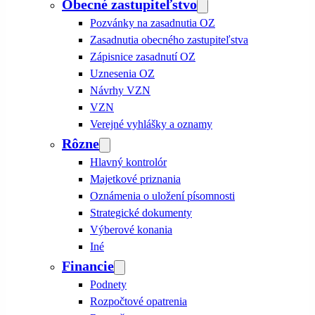
Obecné zastupiteľstvo
Pozvánky na zasadnutia OZ
Zasadnutia obecného zastupiteľstva
Zápisnice zasadnutí OZ
Uznesenia OZ
Návrhy VZN
VZN
Verejné vyhlášky a oznamy
Rôzne
Hlavný kontrolór
Majetkové priznania
Oznámenia o uložení písomnosti
Strategické dokumenty
Výberové konania
Iné
Financie
Podnety
Rozpočtové opatrenia