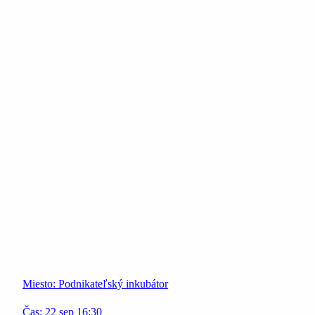
Miesto:
Podnikateľský inkubátor
Čas:
22
sep
16:30