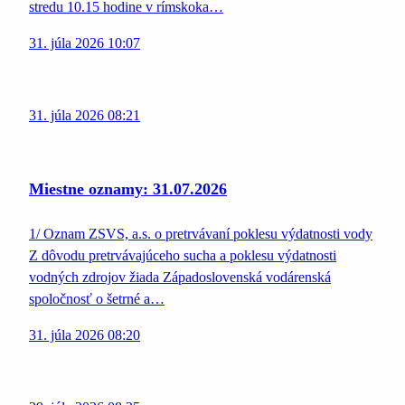
stredu 10.15 hodine v rímskoka…
31. júla 2026 10:07
31. júla 2026 08:21
Miestne oznamy: 31.07.2026
1/ Oznam ZSVS, a.s. o pretrvávaní poklesu výdatnosti vody
Z dôvodu pretrvávajúceho sucha a poklesu výdatnosti
vodných zdrojov žiada Západoslovenská vodárenská
spoločnosť o šetrné a…
31. júla 2026 08:20