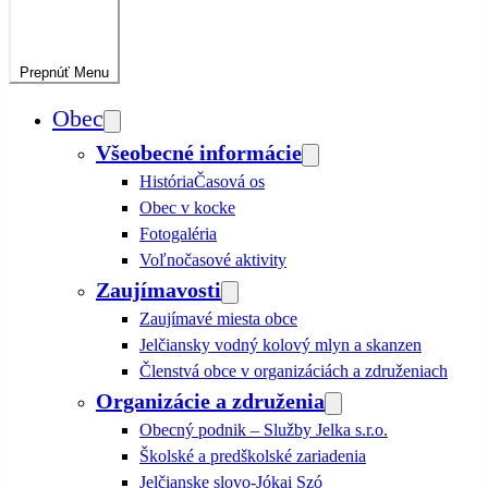
Prepnúť
Menu
Obec
Všeobecné informácie
História
Časová os
Obec v kocke
Fotogaléria
Voľnočasové aktivity
Zaujímavosti
Zaujímavé miesta obce
Jelčiansky vodný kolový mlyn a skanzen
Členstvá obce v organizáciách a združeniach
Organizácie a združenia
Obecný podnik – Služby Jelka s.r.o.
Školské a predškolské zariadenia
Jelčianske slovo-Jókai Szó