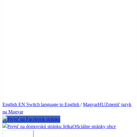
English
EN
Switch language to English
/
Magyar
HU
Zmeniť jazyk
na Magyar
Jelka
Oficiálne stránky obce