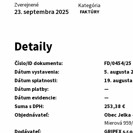
Zverejnené
Kategória
23. septembra 2025
FAKTÚRY
Detaily
Číslo/ID dokumentu:
FD/0454/25
Dátum vystavenia:
5. augusta 
Dátum splatnosti:
19. augusta
Dátum platby:
—
Dátum evidencie:
—
Suma s DPH:
253,38 €
Objednávateľ:
Obec Jelka
Mierová 959/
Dodávateľ:
GRIPEX s.r.o