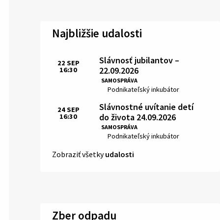
Najbližšie udalosti
Slávnosť jubilantov –
22
SEP
22.09.2026
16:30
Čas:
SAMOSPRÁVA
Miesto:
Podnikateľský inkubátor
Slávnostné uvítanie detí
24
SEP
do života 24.09.2026
16:30
Čas:
SAMOSPRÁVA
Miesto:
Podnikateľský inkubátor
Zobraziť všetky
udalosti
Zber odpadu