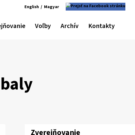
English
/
Magyar
Switch
Zmeniť
šiť
astaviť
Zväčšiť
language
jazyk
osť
ôvodnú
veľkosť
ejňovanie
Voľby
Archív
Kontakty
to
na
ma
eľkosť
písma
English
Magyar
ísma
obaly
Zverejňovanie