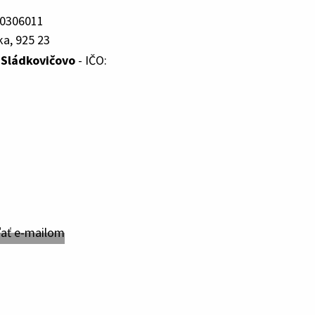
00306011
ka, 925 23
. Sládkovičovo
- IČO: