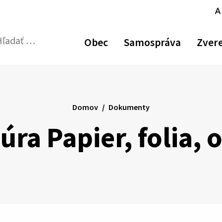
Zvýšiť
Zmen
N
kontrast
veľk
p
Obec
Samospráva
Zver
pís
v
dať:
Odoslať
p
vyhľadávací
formulár
Domov
Dokumenty
úra Papier, folia, 