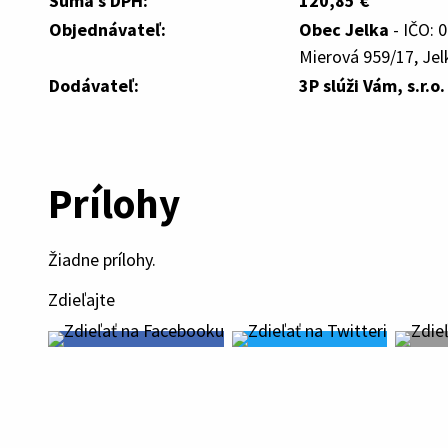
Suma s DPH:
120,85 €
Objednávateľ:
Obec Jelka
- IČO: 
Mierová 959/17, Jel
Dodávateľ:
3P slúži Vám, s.r.o
Prílohy
Žiadne prílohy.
Zdieľajte