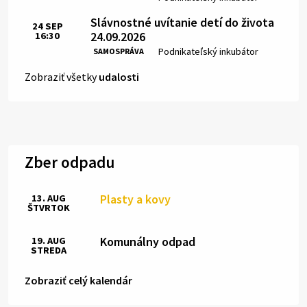
Slávnostné uvítanie detí do života
24
SEP
24.09.2026
16:30
Čas:
Miesto:
Podnikateľský inkubátor
SAMOSPRÁVA
Zobraziť všetky
udalosti
Zber odpadu
Plasty a kovy
13. AUG
ŠTVRTOK
Komunálny odpad
19. AUG
STREDA
Zobraziť celý kalendár