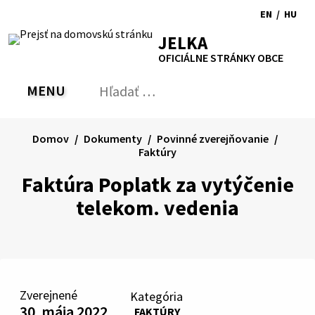
Preskočiť
EN
/
HU
na
Switch
Zmen
RSS
Mapa
Tlačiť
Zvýšiť
Zmenšiť
Zväčšiť
JELKA
obsah
language
jazyk
kontrast
veľkosť
veľkosť
OFICIÁLNE STRÁNKY OBCE
to
na
písma
písma
English
Magy
MENU
PREPNÚŤ
Hľadať:
Odo
vyh
for
Domov
Dokumenty
Povinné zverejňovanie
Faktúry
Faktúra Poplatk za vytýčenie
telekom. vedenia
Zverejnené
Kategória
30. mája 2022
FAKTÚRY