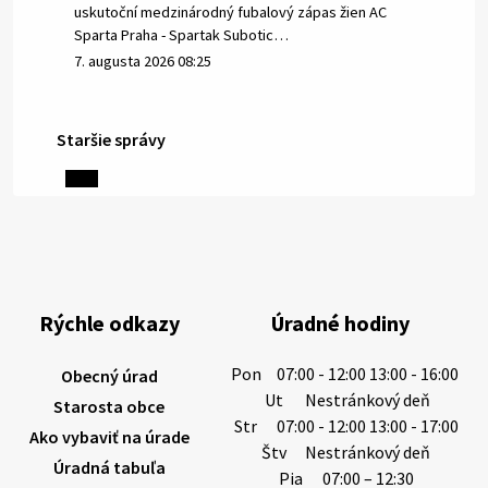
uskutoční medzinárodný fubalový zápas žien AC
Sparta Praha - Spartak Subotic…
7. augusta 2026 08:25
Staršie správy
6. augusta 2026 08:13
Miestne oznamy: 06.08.2026
1/ PITNÁ VODA NIE JE SAMOZREJMOSŤ. Dlhodobé
sucho a vysoké teploty spôsobujú pokles
výdatnosti vodárenských zdrojov.
Rýchle odkazy
Úradné hodiny
Západoslovenská vodárenská spoločnosť preto
žiada obyvateľov o…
Pon
07:00 - 12:00 13:00 - 16:00
Obecný úrad
6. augusta 2026 08:12
Ut
Nestránkový deň
Starosta obce
Str
07:00 - 12:00 13:00 - 17:00
Ako vybaviť na úrade
Štv
Nestránkový deň
Úradná tabuľa
5. augusta 2026 13:10
Pia
07:00 – 12:30