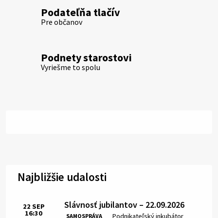
Podateľňa tlačív
Pre občanov
Podnety starostovi
Vyriešme to spolu
Najbližšie udalosti
Slávnosť jubilantov – 22.09.2026
22
SEP
16:30
Čas:
Miesto:
Podnikateľský inkubátor
SAMOSPRÁVA