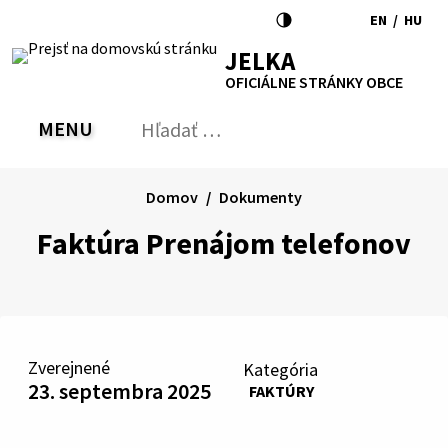
Preskočiť
EN
/
HU
na
Switch
Zmen
RSS
Mapa
Tlačiť
Zvýšiť
Zmenšiť
Zväčšiť
JELKA
obsah
language
jazyk
kontrast
veľkosť
veľkosť
OFICIÁLNE STRÁNKY OBCE
to
na
písma
písma
English
Magy
MENU
PREPNÚŤ
Hľadať:
Odo
vyh
for
Domov
Dokumenty
Faktúra Prenájom telefonov
Zverejnené
Kategória
23. septembra 2025
FAKTÚRY