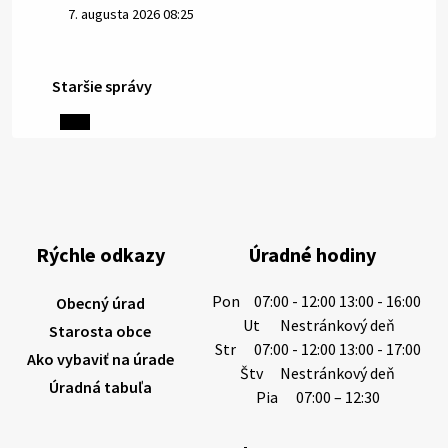
7. augusta 2026 08:25
Staršie správy
6. augusta 2026 08:13
Miestne oznamy: 06.08.2026
1/ PITNÁ VODA NIE JE SAMOZREJMOSŤ. Dlhodobé
sucho a vysoké teploty spôsobujú pokles
výdatnosti vodárenských zdrojov.
Rýchle odkazy
Úradné hodiny
Západoslovenská vodárenská spoločnosť preto
žiada obyvateľov o…
Pon
07:00 - 12:00 13:00 - 16:00
Obecný úrad
6. augusta 2026 08:12
Ut
Nestránkový deň
Starosta obce
Str
07:00 - 12:00 13:00 - 17:00
Ako vybaviť na úrade
Štv
Nestránkový deň
Úradná tabuľa
5. augusta 2026 13:10
Pia
07:00 – 12:30