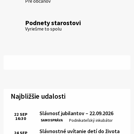
Pre občanov
Podnety starostovi
Vyriešme to spolu
Najbližšie udalosti
Slávnosť jubilantov – 22.09.2026
22
SEP
16:30
Čas:
Miesto:
Podnikateľský inkubátor
SAMOSPRÁVA
Slávnostné uvítanie detí do života
24
SEP