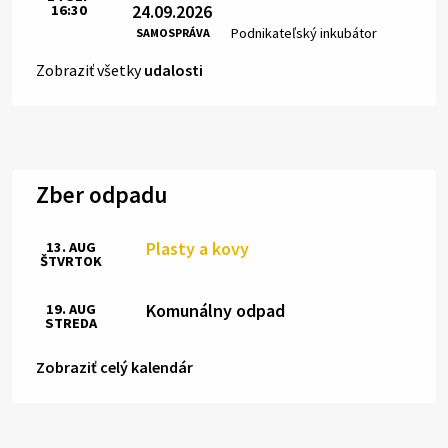
24.09.2026
16:30
Čas:
Miesto:
Podnikateľský inkubátor
SAMOSPRÁVA
Zobraziť všetky
udalosti
Zber odpadu
Plasty a kovy
13. AUG
ŠTVRTOK
Komunálny odpad
19. AUG
STREDA
Zobraziť celý kalendár