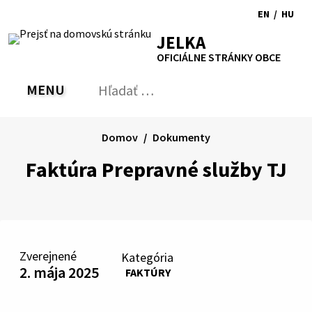
Preskočiť
EN
/
HU
na
Switch
Zmen
RSS
Mapa
Tlačiť
Zvýšiť
Zmenšiť
Zväčšiť
JELKA
obsah
language
jazyk
kontrast
veľkosť
veľkosť
OFICIÁLNE STRÁNKY OBCE
to
na
písma
písma
English
Magy
MENU
PREPNÚŤ
Hľadať:
Odo
vyh
for
Domov
Dokumenty
Faktúra Prepravné služby TJ
Zverejnené
Kategória
2. mája 2025
FAKTÚRY