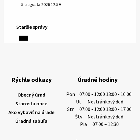
5. augusta 2026 12:59
Staršie správy
3. augusta 2026 08:45
Miestne oznamy: 03.08.2026
Smútočné oznamy: 03.08.2026 1/ Vážení obyvatelia!S
hlbokým zármutkom Vám oznamujeme, že vo veku
84 rokov nás opustil Ján Letusek. Pohreb zosnulého
Rýchle odkazy
Úradné hodiny
bude dňa 4.08.2026 v utorok 10.00…
3. augusta 2026 08:44
Pon
07:00 - 12:00 13:00 - 16:00
Obecný úrad
Ut
Nestránkový deň
Starosta obce
Str
07:00 - 12:00 13:00 - 17:00
Ako vybaviť na úrade
31. júla 2026 10:10
Štv
Nestránkový deň
Úradná tabuľa
Pia
07:00 – 12:30