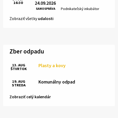
24.09.2026
16:30
Čas:
Miesto:
Podnikateľský inkubátor
SAMOSPRÁVA
Zobraziť všetky
udalosti
Zber odpadu
Plasty a kovy
13. AUG
ŠTVRTOK
Komunálny odpad
19. AUG
STREDA
Zobraziť celý kalendár