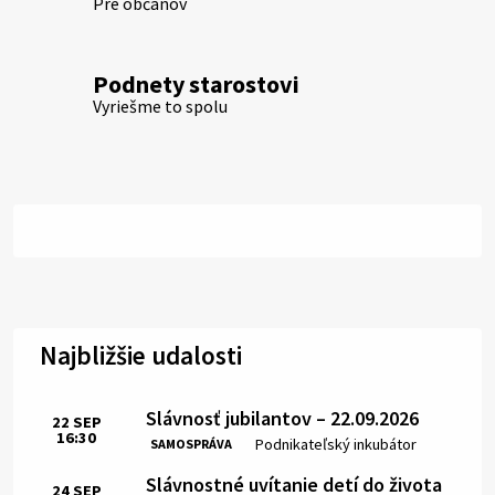
Pre občanov
Podnety starostovi
Vyriešme to spolu
Najbližšie udalosti
Slávnosť jubilantov – 22.09.2026
22
SEP
16:30
Čas:
Miesto:
Podnikateľský inkubátor
SAMOSPRÁVA
Slávnostné uvítanie detí do života
24
SEP