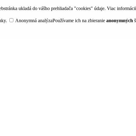
bstránka ukladá do vášho prehliadača "cookies" údaje. Viac informáci
nky.
Anonymná analýza
Používame ich na zbieranie
anonymných
š