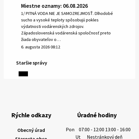
Miestne oznamy: 06.08.2026
1/ PITNÁ VODA NIE JE SAMOZREJMOSŤ. Dlhodobé
sucho a vysoké teploty spôsobujú pokles
výdatnosti vodárenských zdrojov.
Západoslovenská vodárenská spoločnosť preto
žiada obyvateľov o…
6. augusta 2026 08:12
Staršie správy
5. augusta 2026 13:10
Miestne oznamy: 05.08.2026
Smútočný oznam: 05.08.2026 1/ Vážení obyvatelia!S
hlbokým zármutkom Vám oznamujeme, že vo veku
Rýchle odkazy
Úradné hodiny
73 rokov nás opustila Irena Tanková, rodená
Tanková. Pohreb zosnulej bude dňa 6.08.20…
Pon
07:00 - 12:00 13:00 - 16:00
Obecný úrad
5. augusta 2026 12:59
Ut
Nestránkový deň
Starosta obce