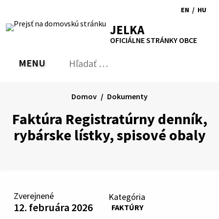
Preskočiť
EN
/
HU
na
Switch
Zmen
RSS
Mapa
Tlačiť
Zvýšiť
Zmenšiť
Zväčšiť
JELKA
obsah
language
jazyk
kontrast
veľkosť
veľkosť
OFICIÁLNE STRÁNKY OBCE
to
na
písma
písma
English
Magy
MENU
PREPNÚŤ
Hľadať:
Odo
vyh
for
Domov
Dokumenty
Faktúra Registratúrny denník,
rybárske lístky, spisové obaly
Zverejnené
Kategória
12. februára 2026
FAKTÚRY