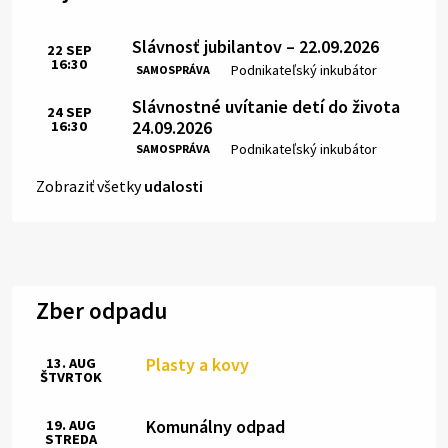
Slávnosť jubilantov – 22.09.2026
22
SEP
16:30
Čas:
Miesto:
Podnikateľský inkubátor
SAMOSPRÁVA
Slávnostné uvítanie detí do života
24
SEP
24.09.2026
16:30
Čas:
Miesto:
Podnikateľský inkubátor
SAMOSPRÁVA
Zobraziť všetky
udalosti
Zber odpadu
Plasty a kovy
13. AUG
ŠTVRTOK
Komunálny odpad
19. AUG
STREDA