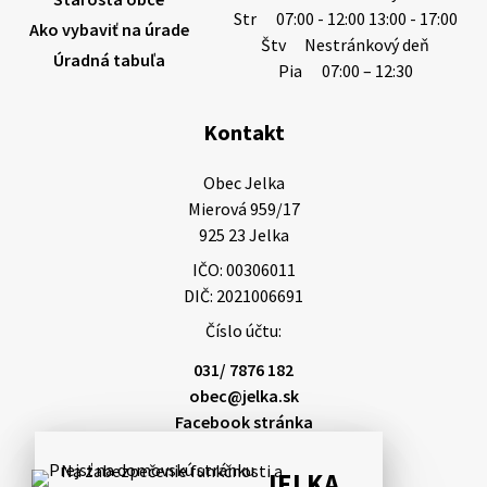
Str
07:00 - 12:00 13:00 - 17:00
Ako vybaviť na úrade
Štv
Nestránkový deň
Úradná tabuľa
3. augusta 2026 08:45
Pia
07:00 – 12:30
Kontakt
Miestne oznamy: 03.08.2026
Smútočné oznamy: 03.08.2026 1/ Vážení obyvatelia!S
Obec Jelka

hlbokým zármutkom Vám oznamujeme, že vo veku
Mierová 959/17

84 rokov nás opustil Ján Letusek. Pohreb zosnulého
925 23 Jelka
bude dňa 4.08.2026 v utorok 10.00…
IČO: 00306011
3. augusta 2026 08:44
DIČ: 2021006691
Číslo účtu:
31. júla 2026 10:10
031/ 7876 182
obec@jelka.sk
Facebook stránka
Smútočný oznam: 31.07.2026
Na zabezpečenie funkčnosti a
Vážení obyvatelia!S hlbokým zármutkom Vám
JELKA