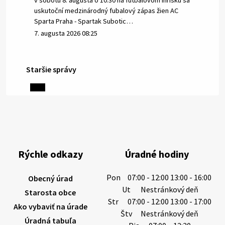
v sobotu 8. augusta o 10.30 na futbalovom ihrisku sa
uskutoční medzinárodný fubalový zápas žien AC
Sparta Praha - Spartak Subotic…
7. augusta 2026 08:25
Staršie správy
6. augusta 2026 08:13
Miestne oznamy: 06.08.2026
1/ PITNÁ VODA NIE JE SAMOZREJMOSŤ. Dlhodobé
sucho a vysoké teploty spôsobujú pokles
výdatnosti vodárenských zdrojov.
Rýchle odkazy
Úradné hodiny
Západoslovenská vodárenská spoločnosť preto
žiada obyvateľov o…
Pon
07:00 - 12:00 13:00 - 16:00
Obecný úrad
6. augusta 2026 08:12
Ut
Nestránkový deň
Starosta obce
Str
07:00 - 12:00 13:00 - 17:00
Ako vybaviť na úrade
Štv
Nestránkový deň
Úradná tabuľa
5. augusta 2026 13:10