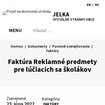
Preskočiť
EN
/
HU
na
Switch
Zmen
RSS
Mapa
Tlačiť
Zvýšiť
Zmenšiť
Zväčšiť
JELKA
obsah
language
jazyk
kontrast
veľkosť
veľkosť
OFICIÁLNE STRÁNKY OBCE
to
na
písma
písma
English
Magy
MENU
PREPNÚŤ
Hľadať:
Odo
vyh
for
Domov
Dokumenty
Povinné zverejňovanie
Faktúry
Faktúra Reklamné predmety
pre lúčiacich sa školákov
Zverejnené
Kategória
23. júna 2022
FAKTÚRY