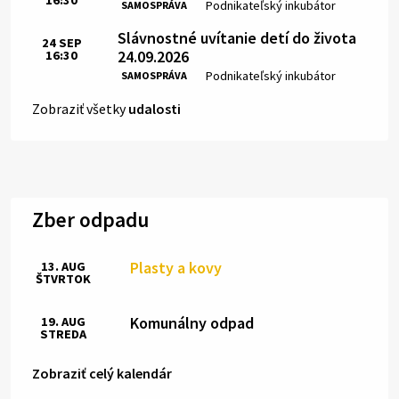
16:30
Čas:
Miesto:
Podnikateľský inkubátor
SAMOSPRÁVA
Slávnostné uvítanie detí do života
24
SEP
24.09.2026
16:30
Čas:
Miesto:
Podnikateľský inkubátor
SAMOSPRÁVA
Zobraziť všetky
udalosti
Zber odpadu
Plasty a kovy
13. AUG
ŠTVRTOK
Komunálny odpad
19. AUG
STREDA
Zobraziť celý kalendár