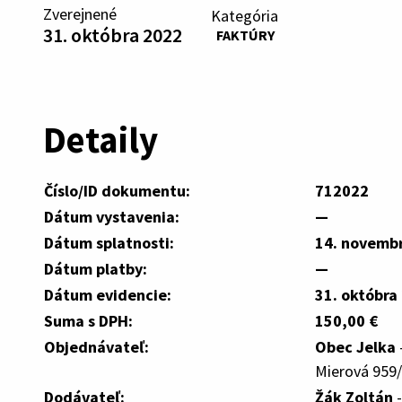
Zverejnené
Kategória
31. októbra 2022
FAKTÚRY
Detaily
Číslo/ID dokumentu:
712022
Dátum vystavenia:
—
Dátum splatnosti:
14. novemb
Dátum platby:
—
Dátum evidencie:
31. októbra
Suma s DPH:
150,00 €
Objednávateľ:
Obec Jelka
Mierová 959/
Dodávateľ:
Žák Zoltán
-