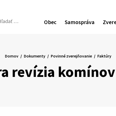
Zvýšiť
Zmen
N
kontrast
veľk
p
Obec
Samospráva
Zver
pís
v
dať:
Odoslať
p
vyhľadávací
formulár
Domov
Dokumenty
Povinné zverejňovanie
Faktúry
ra revízia komínov