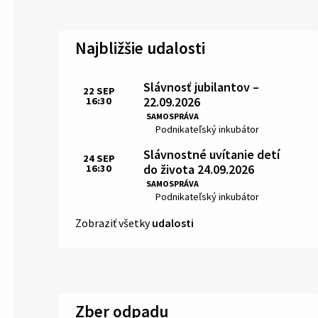
Najbližšie udalosti
Slávnosť jubilantov –
22
SEP
22.09.2026
16:30
Čas:
SAMOSPRÁVA
Miesto:
Podnikateľský inkubátor
Slávnostné uvítanie detí
24
SEP
do života 24.09.2026
16:30
Čas:
SAMOSPRÁVA
Miesto:
Podnikateľský inkubátor
Zobraziť všetky
udalosti
Zber odpadu