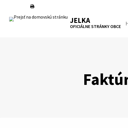
Preskočiť
na
RSS
Mapa
Tlačiť
obsah
JELKA
Hľa
OFICIÁLNE STRÁNKY OBCE
Faktú