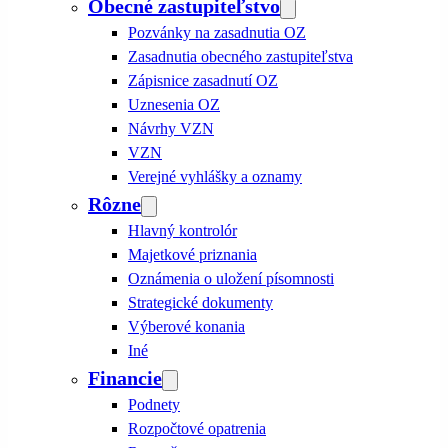
Obecné zastupiteľstvo
Pozvánky na zasadnutia OZ
Zasadnutia obecného zastupiteľstva
Zápisnice zasadnutí OZ
Uznesenia OZ
Návrhy VZN
VZN
Verejné vyhlášky a oznamy
Rôzne
Hlavný kontrolór
Majetkové priznania
Oznámenia o uložení písomnosti
Strategické dokumenty
Výberové konania
Iné
Financie
Podnety
Rozpočtové opatrenia