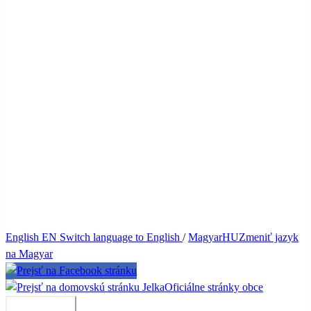
English
EN
Switch language to English
/
Magyar
HU
Zmeniť jazyk
na Magyar
Jelka
Oficiálne stránky obce