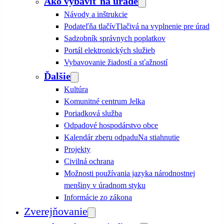
Ako vybaviť na úrade
Návody a inštrukcie
Podateľňa tlačív
Tlačivá na vyplnenie pre úrad
Sadzobník správnych poplatkov
Portál elektronických služieb
Vybavovanie žiadostí a sťažností
Ďalšie
Kultúra
Komunitné centrum Jelka
Poriadková služba
Odpadové hospodárstvo obce
Kalendár zberu odpadu
Na stiahnutie
Projekty
Civilná ochrana
Možnosti používania jazyka národnostnej
menšiny v úradnom styku
Informácie zo zákona
Zverejňovanie