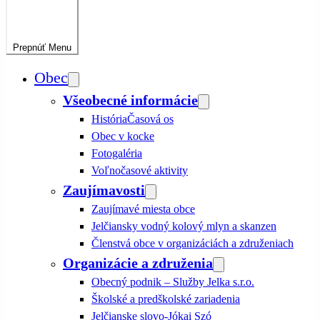
Prepnúť
Menu
Obec
Všeobecné informácie
História
Časová os
Obec v kocke
Fotogaléria
Voľnočasové aktivity
Zaujímavosti
Zaujímavé miesta obce
Jelčiansky vodný kolový mlyn a skanzen
Členstvá obce v organizáciách a združeniach
Organizácie a združenia
Obecný podnik – Služby Jelka s.r.o.
Školské a predškolské zariadenia
Jelčianske slovo-Jókai Szó