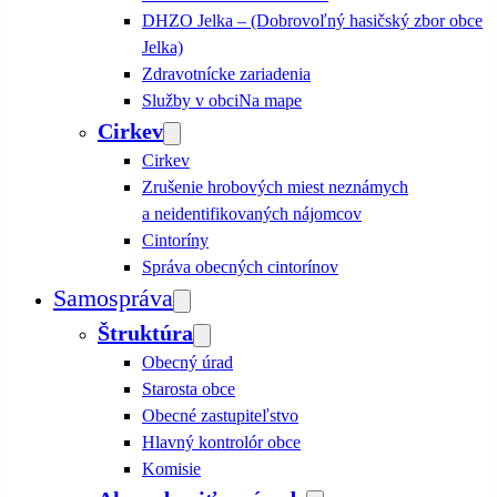
DHZO Jelka – (Dobrovoľný hasičský zbor obce
Jelka)
Zdravotnícke zariadenia
Služby v obci
Na mape
Cirkev
Cirkev
Zrušenie hrobových miest neznámych
a neidentifikovaných nájomcov
Cintoríny
Správa obecných cintorínov
Samospráva
Štruktúra
Obecný úrad
Starosta obce
Obecné zastupiteľstvo
Hlavný kontrolór obce
Komisie