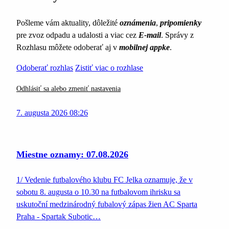
Pošleme vám aktuality, dôležité
oznámenia
,
pripomienky
pre zvoz odpadu a udalosti a viac cez
E-mail
. Správy z
Rozhlasu môžete odoberať aj v
mobilnej appke
.
Odoberať rozhlas
Zistiť viac o rozhlase
Odhlásiť sa alebo zmeniť nastavenia
7. augusta 2026 08:26
Miestne oznamy: 07.08.2026
1/ Vedenie futbalového klubu FC Jelka oznamuje, že v
sobotu 8. augusta o 10.30 na futbalovom ihrisku sa
uskutoční medzinárodný fubalový zápas žien AC Sparta
Praha - Spartak Subotic…