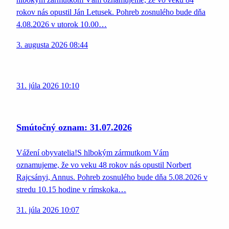
rokov nás opustil Ján Letusek. Pohreb zosnulého bude dňa
4.08.2026 v utorok 10.00…
3. augusta 2026 08:44
31. júla 2026 10:10
Smútočný oznam: 31.07.2026
Vážení obyvatelia!S hlbokým zármutkom Vám
oznamujeme, že vo veku 48 rokov nás opustil Norbert
Rajcsányi, Annus. Pohreb zosnulého bude dňa 5.08.2026 v
stredu 10.15 hodine v rímskoka…
31. júla 2026 10:07