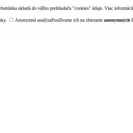
bstránka ukladá do vášho prehliadača "cookies" údaje. Viac informáci
nky.
Anonymná analýza
Používame ich na zbieranie
anonymných
š