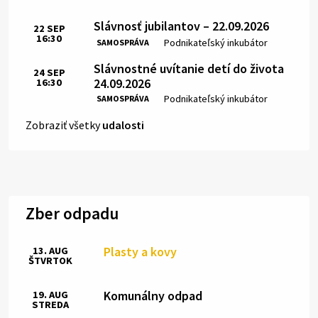
Slávnosť jubilantov – 22.09.2026
22
SEP
16:30
Čas:
Miesto:
Podnikateľský inkubátor
SAMOSPRÁVA
Slávnostné uvítanie detí do života
24
SEP
24.09.2026
16:30
Čas:
Miesto:
Podnikateľský inkubátor
SAMOSPRÁVA
Zobraziť všetky
udalosti
Zber odpadu
Plasty a kovy
13. AUG
ŠTVRTOK
Komunálny odpad
19. AUG
STREDA