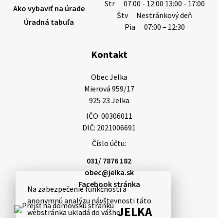
Str
07:00 - 12:00 13:00 - 17:00
Ako vybaviť na úrade
Štv
Nestránkový deň
Úradná tabuľa
3. augusta 2026 08:45
Pia
07:00 – 12:30
Kontakt
Miestne oznamy: 03.08.2026
Smútočné oznamy: 03.08.2026 1/ Vážení obyvatelia!S
Obec Jelka

hlbokým zármutkom Vám oznamujeme, že vo veku
Mierová 959/17

84 rokov nás opustil Ján Letusek. Pohreb zosnulého
925 23 Jelka
bude dňa 4.08.2026 v utorok 10.00…
IČO: 00306011
3. augusta 2026 08:44
DIČ: 2021006691
Číslo účtu:
31. júla 2026 10:10
031/ 7876 182
obec@jelka.sk
Facebook stránka
Na zabezpečenie funkčnosti a
Smútočný oznam: 31.07.2026
anonymnú analýzu návštevnosti táto
Vážení obyvatelia!S hlbokým zármutkom Vám
JELKA
webstránka ukladá do vášho
oznamujeme, že vo veku 48 rokov nás opustil