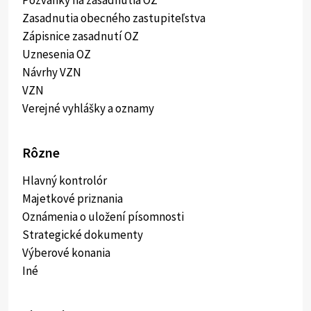
Pozvánky na zasadnutia OZ
Zasadnutia obecného zastupiteľstva
Zápisnice zasadnutí OZ
Uznesenia OZ
Návrhy VZN
VZN
Verejné vyhlášky a oznamy
Rôzne
Hlavný kontrolór
Majetkové priznania
Oznámenia o uložení písomnosti
Strategické dokumenty
Výberové konania
Iné