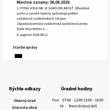
Miestne oznamy: 06.08.2026
1/ PITNÁ VODA NIE JE SAMOZREJMOSŤ. Dlhodobé
sucho a vysoké teploty spôsobujú pokles
výdatnosti vodárenských zdrojov.
Západoslovenská vodárenská spoločnosť preto
žiada obyvateľov o…
6. augusta 2026 08:12
Staršie správy
5. augusta 2026 13:10
Miestne oznamy: 05.08.2026
Smútočný oznam: 05.08.2026 1/ Vážení obyvatelia!S
hlbokým zármutkom Vám oznamujeme, že vo veku
Rýchle odkazy
Úradné hodiny
73 rokov nás opustila Irena Tanková, rodená
Tanková. Pohreb zosnulej bude dňa 6.08.20…
Pon
07:00 - 12:00 13:00 - 16:00
Obecný úrad
5. augusta 2026 12:59
Ut
Nestránkový deň
Starosta obce