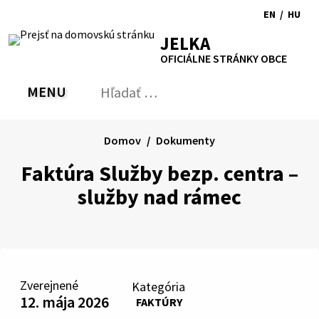
Preskočiť
EN
/
HU
na
Switch
Zmen
RSS
Mapa
Tlačiť
Zvýšiť
Zmenšiť
Zväčšiť
JELKA
obsah
language
jazyk
kontrast
veľkosť
veľkosť
OFICIÁLNE STRÁNKY OBCE
to
na
písma
písma
English
Magy
MENU
PREPNÚŤ
Hľadať:
Odo
vyh
for
Domov
Dokumenty
Faktúra Služby bezp. centra –
služby nad rámec
Zverejnené
Kategória
12. mája 2026
FAKTÚRY