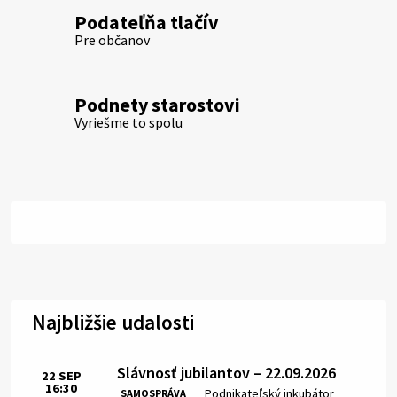
Podateľňa tlačív
Pre občanov
Podnety starostovi
Vyriešme to spolu
Najbližšie udalosti
Slávnosť jubilantov – 22.09.2026
22
SEP
16:30
Čas:
Miesto:
Podnikateľský inkubátor
SAMOSPRÁVA