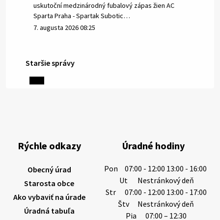
uskutoční medzinárodný fubalový zápas žien AC
Sparta Praha - Spartak Subotic…
7. augusta 2026 08:25
Staršie správy
6. augusta 2026 08:13
Miestne oznamy: 06.08.2026
1/ PITNÁ VODA NIE JE SAMOZREJMOSŤ. Dlhodobé
sucho a vysoké teploty spôsobujú pokles
výdatnosti vodárenských zdrojov.
Rýchle odkazy
Úradné hodiny
Západoslovenská vodárenská spoločnosť preto
žiada obyvateľov o…
Pon
07:00 - 12:00 13:00 - 16:00
Obecný úrad
6. augusta 2026 08:12
Ut
Nestránkový deň
Starosta obce
Str
07:00 - 12:00 13:00 - 17:00
Ako vybaviť na úrade
Štv
Nestránkový deň
Úradná tabuľa
5. augusta 2026 13:10
Pia
07:00 – 12:30