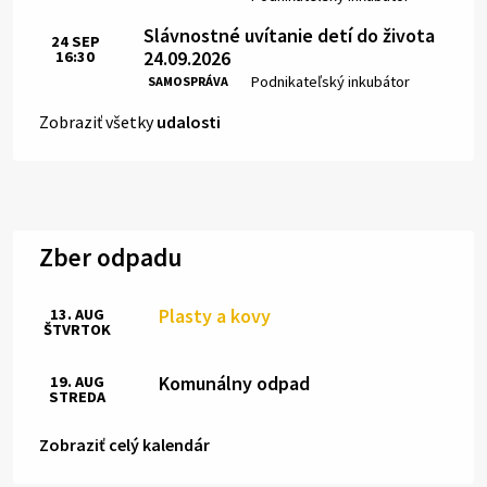
Slávnostné uvítanie detí do života
24
SEP
24.09.2026
16:30
Čas:
Miesto:
Podnikateľský inkubátor
SAMOSPRÁVA
Zobraziť všetky
udalosti
Zber odpadu
Plasty a kovy
13. AUG
ŠTVRTOK
Komunálny odpad
19. AUG
STREDA
Zobraziť celý kalendár