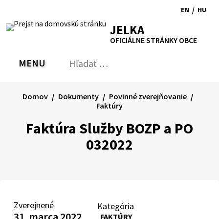
Preskočiť
EN
/
HU
na
Switch
Zmen
RSS
Mapa
Tlačiť
Zvýšiť
Zmenšiť
Zväčšiť
JELKA
obsah
language
jazyk
kontrast
veľkosť
veľkosť
OFICIÁLNE STRÁNKY OBCE
to
na
písma
písma
English
Magy
MENU
PREPNÚŤ
Hľadať:
Odo
vyh
for
Domov
Dokumenty
Povinné zverejňovanie
Faktúry
Faktúra Služby BOZP a PO
032022
Zverejnené
Kategória
31. marca 2022
FAKTÚRY