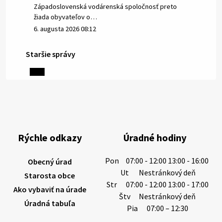
Západoslovenská vodárenská spoločnosť preto
žiada obyvateľov o…
6. augusta 2026 08:12
Staršie správy
5. augusta 2026 13:10
Miestne oznamy: 05.08.2026
Smútočný oznam: 05.08.2026 1/ Vážení obyvatelia!S
hlbokým zármutkom Vám oznamujeme, že vo veku
Rýchle odkazy
Úradné hodiny
73 rokov nás opustila Irena Tanková, rodená
Tanková. Pohreb zosnulej bude dňa 6.08.20…
Pon
07:00 - 12:00 13:00 - 16:00
Obecný úrad
5. augusta 2026 12:59
Ut
Nestránkový deň
Starosta obce
Str
07:00 - 12:00 13:00 - 17:00
Ako vybaviť na úrade
Štv
Nestránkový deň
Úradná tabuľa
3. augusta 2026 08:45
Pia
07:00 – 12:30