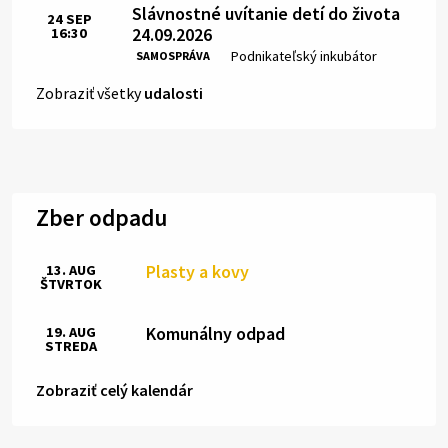
Slávnostné uvítanie detí do života
24
SEP
24.09.2026
16:30
Čas:
Miesto:
Podnikateľský inkubátor
SAMOSPRÁVA
Zobraziť všetky
udalosti
Zber odpadu
Plasty a kovy
13. AUG
ŠTVRTOK
Komunálny odpad
19. AUG
STREDA
Zobraziť celý kalendár