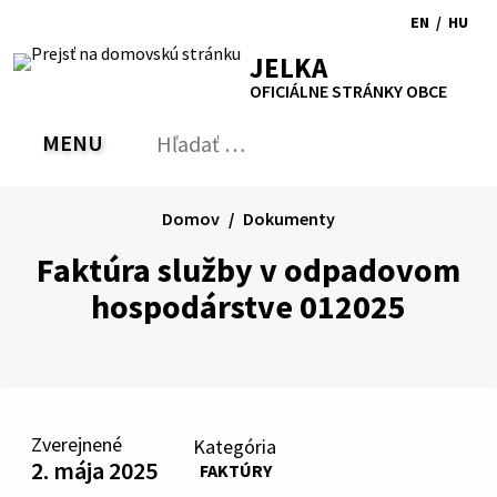
Preskočiť
EN
/
HU
na
Switch
Zmen
RSS
Mapa
Tlačiť
Zvýšiť
Zmenšiť
Zväčšiť
JELKA
obsah
language
jazyk
kontrast
veľkosť
veľkosť
OFICIÁLNE STRÁNKY OBCE
to
na
písma
písma
English
Magy
MENU
PREPNÚŤ
Hľadať:
Odo
vyh
for
Domov
Dokumenty
Faktúra služby v odpadovom
hospodárstve 012025
Zverejnené
Kategória
2. mája 2025
FAKTÚRY