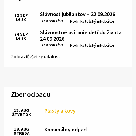
Slávnosť jubilantov – 22.09.2026
22
SEP
16:30
Čas:
Miesto:
Podnikateľský inkubátor
SAMOSPRÁVA
Slávnostné uvítanie detí do života
24
SEP
24.09.2026
16:30
Čas:
Miesto:
Podnikateľský inkubátor
SAMOSPRÁVA
Zobraziť všetky
udalosti
Zber odpadu
Plasty a kovy
13. AUG
ŠTVRTOK
Komunálny odpad
19. AUG
STREDA