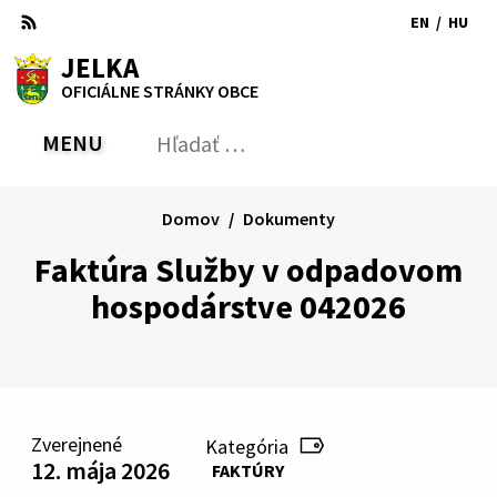
Preskočiť
EN
/
HU
na
Switch
Zmen
RSS
Mapa
Tlačiť
Zvýšiť
Zmenšiť
Zväčšiť
JELKA
obsah
language
jazyk
kontrast
veľkosť
veľkosť
OFICIÁLNE STRÁNKY OBCE
to
na
písma
písma
English
Magy
MENU
PREPNÚŤ
Hľadať:
Odo
vyh
for
Domov
Dokumenty
Faktúra Služby v odpadovom
hospodárstve 042026
Zverejnené
Kategória
12. mája 2026
FAKTÚRY