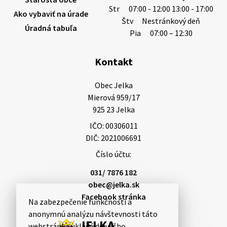
Str
07:00 - 12:00 13:00 - 17:00
Ako vybaviť na úrade
Štv
Nestránkový deň
Úradná tabuľa
3. augusta 2026 08:45
Pia
07:00 – 12:30
Kontakt
Miestne oznamy: 03.08.2026
Smútočné oznamy: 03.08.2026 1/ Vážení obyvatelia!S
Obec Jelka

hlbokým zármutkom Vám oznamujeme, že vo veku
Mierová 959/17

84 rokov nás opustil Ján Letusek. Pohreb zosnulého
925 23 Jelka
bude dňa 4.08.2026 v utorok 10.00…
IČO: 00306011
3. augusta 2026 08:44
DIČ: 2021006691
Číslo účtu:
31. júla 2026 10:10
031/ 7876 182
obec@jelka.sk
Facebook stránka
Na zabezpečenie funkčnosti a
Smútočný oznam: 31.07.2026
anonymnú analýzu návštevnosti táto
Vážení obyvatelia!S hlbokým zármutkom Vám
JELKA
webstránka ukladá do vášho