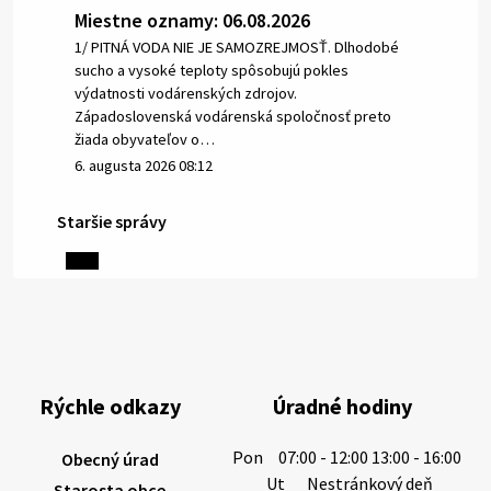
Miestne oznamy: 06.08.2026
1/ PITNÁ VODA NIE JE SAMOZREJMOSŤ. Dlhodobé
sucho a vysoké teploty spôsobujú pokles
výdatnosti vodárenských zdrojov.
Západoslovenská vodárenská spoločnosť preto
žiada obyvateľov o…
6. augusta 2026 08:12
Staršie správy
5. augusta 2026 13:10
Miestne oznamy: 05.08.2026
Smútočný oznam: 05.08.2026 1/ Vážení obyvatelia!S
hlbokým zármutkom Vám oznamujeme, že vo veku
Rýchle odkazy
Úradné hodiny
73 rokov nás opustila Irena Tanková, rodená
Tanková. Pohreb zosnulej bude dňa 6.08.20…
Pon
07:00 - 12:00 13:00 - 16:00
Obecný úrad
5. augusta 2026 12:59
Ut
Nestránkový deň
Starosta obce