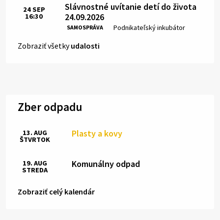
Slávnostné uvítanie detí do života
24
SEP
24.09.2026
16:30
Čas:
Miesto:
Podnikateľský inkubátor
SAMOSPRÁVA
Zobraziť všetky
udalosti
Zber odpadu
Plasty a kovy
13. AUG
ŠTVRTOK
Komunálny odpad
19. AUG
STREDA
Zobraziť celý kalendár