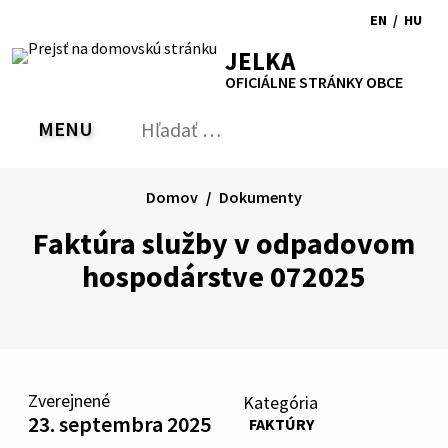
Preskočiť
EN
/
HU
na
Switch
Zmen
RSS
Mapa
Tlačiť
Zvýšiť
Zmenšiť
Zväčšiť
JELKA
obsah
language
jazyk
kontrast
veľkosť
veľkosť
OFICIÁLNE STRÁNKY OBCE
to
na
písma
písma
English
Magy
MENU
PREPNÚŤ
Hľadať:
Odo
vyh
for
Domov
Dokumenty
Faktúra služby v odpadovom
hospodárstve 072025
Zverejnené
Kategória
23. septembra 2025
FAKTÚRY