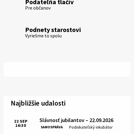
Podateľňa tlačív
Pre občanov
Podnety starostovi
Vyriešme to spolu
Najbližšie udalosti
Slávnosť jubilantov – 22.09.2026
22
SEP
16:30
Čas:
Miesto:
Podnikateľský inkubátor
SAMOSPRÁVA