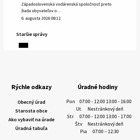
Západoslovenská vodárenská spoločnosť preto
žiada obyvateľov o…
6. augusta 2026 08:12
Staršie správy
5. augusta 2026 13:10
Miestne oznamy: 05.08.2026
Smútočný oznam: 05.08.2026 1/ Vážení obyvatelia!S
hlbokým zármutkom Vám oznamujeme, že vo veku
Rýchle odkazy
Úradné hodiny
73 rokov nás opustila Irena Tanková, rodená
Tanková. Pohreb zosnulej bude dňa 6.08.20…
Pon
07:00 - 12:00 13:00 - 16:00
Obecný úrad
5. augusta 2026 12:59
Ut
Nestránkový deň
Starosta obce
Str
07:00 - 12:00 13:00 - 17:00
Ako vybaviť na úrade
Štv
Nestránkový deň
Úradná tabuľa
3. augusta 2026 08:45
Pia
07:00 – 12:30