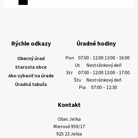
Miestne oznamy: 06.08.2026
1/ PITNÁ VODA NIE JE SAMOZREJMOSŤ. Dlhodobé
sucho a vysoké teploty spôsobujú pokles
výdatnosti vodárenských zdrojov.
Rýchle odkazy
Úradné hodiny
Západoslovenská vodárenská spoločnosť preto
žiada obyvateľov o…
Pon
07:00 - 12:00 13:00 - 16:00
Obecný úrad
6. augusta 2026 08:12
Ut
Nestránkový deň
Starosta obce
Str
07:00 - 12:00 13:00 - 17:00
Ako vybaviť na úrade
Štv
Nestránkový deň
Úradná tabuľa
5. augusta 2026 13:10
Pia
07:00 – 12:30
Kontakt
Miestne oznamy: 05.08.2026
Smútočný oznam: 05.08.2026 1/ Vážení obyvatelia!S
Obec Jelka

hlbokým zármutkom Vám oznamujeme, že vo veku
Mierová 959/17

73 rokov nás opustila Irena Tanková, rodená
925 23 Jelka
Tanková. Pohreb zosnulej bude dňa 6.08.20…