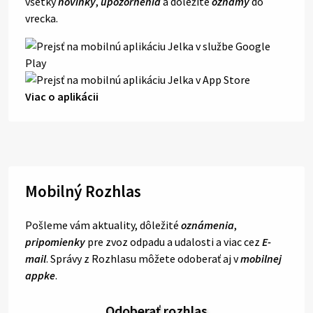
všetky
novinky
,
upozornenia
a dôležité
oznamy
do
vrecka.
Viac o aplikácii
Mobilný Rozhlas
Pošleme vám aktuality, dôležité
oznámenia
,
pripomienky
pre zvoz odpadu a udalosti a viac cez
E-
mail
. Správy z Rozhlasu môžete odoberať aj v
mobilnej
appke
.
Odoberať rozhlas