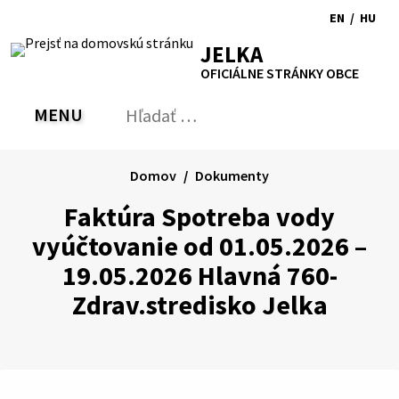
Preskočiť
EN
/
HU
na
Switch
Zmen
RSS
Mapa
Tlačiť
Zvýšiť
Zmenšiť
Zväčšiť
JELKA
obsah
language
jazyk
kontrast
veľkosť
veľkosť
OFICIÁLNE STRÁNKY OBCE
to
na
písma
písma
English
Magy
MENU
PREPNÚŤ
Hľadať:
Odo
vyh
for
Domov
Dokumenty
Faktúra Spotreba vody
vyúčtovanie od 01.05.2026 –
19.05.2026 Hlavná 760-
Zdrav.stredisko Jelka