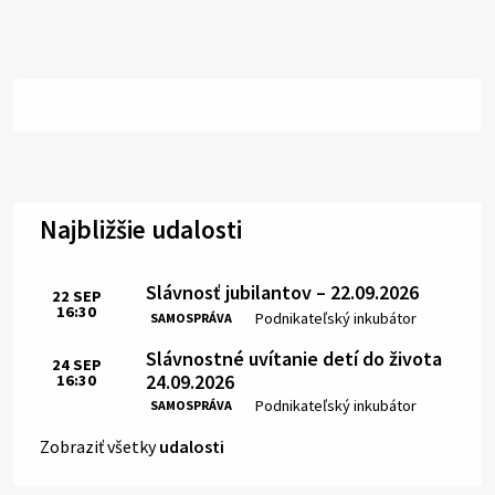
Najbližšie udalosti
Slávnosť jubilantov – 22.09.2026
22
SEP
16:30
Čas:
Miesto:
Podnikateľský inkubátor
SAMOSPRÁVA
Slávnostné uvítanie detí do života
24
SEP
24.09.2026
16:30
Čas:
Miesto:
Podnikateľský inkubátor
SAMOSPRÁVA
Zobraziť všetky
udalosti