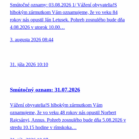
Smútočné oznamy: 03.08.2026 1/ Vážení obyvatelia!S
hlbokým zármutkom Vám oznamujeme, že vo veku 84
rokov nás opustil Ján Letusek. Pohreb zosnulého bude dňa
4.08.2026 v utorok 10.00…
3. augusta 2026 08:44
31. júla 2026 10:10
Smútočný oznam: 31.07.2026
Vážení obyvatelia!S hlbokým zármutkom Vám
oznamujeme, že vo veku 48 rokov nás opustil Norbert
Rajcsányi, Annus. Pohreb zosnulého bude dňa 5.08.2026 v
stredu 10.15 hodine v rímskoka…