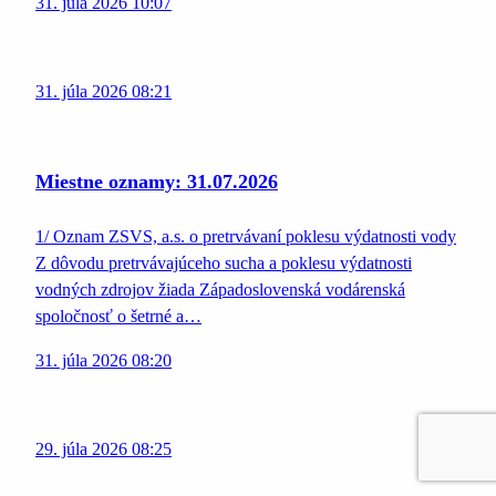
31. júla 2026 10:07
31. júla 2026 08:21
Miestne oznamy: 31.07.2026
1/ Oznam ZSVS, a.s. o pretrvávaní poklesu výdatnosti vody
Z dôvodu pretrvávajúceho sucha a poklesu výdatnosti
vodných zdrojov žiada Západoslovenská vodárenská
spoločnosť o šetrné a…
31. júla 2026 08:20
29. júla 2026 08:25