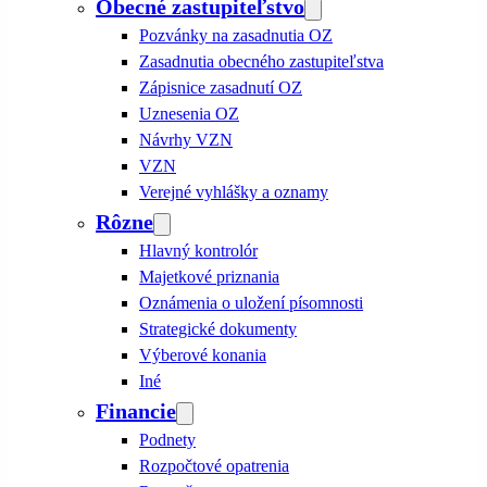
Obecné zastupiteľstvo
Pozvánky na zasadnutia OZ
Zasadnutia obecného zastupiteľstva
Zápisnice zasadnutí OZ
Uznesenia OZ
Návrhy VZN
VZN
Verejné vyhlášky a oznamy
Rôzne
Hlavný kontrolór
Majetkové priznania
Oznámenia o uložení písomnosti
Strategické dokumenty
Výberové konania
Iné
Financie
Podnety
Rozpočtové opatrenia