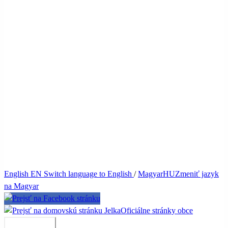
English
EN
Switch language to English
/
Magyar
HU
Zmeniť jazyk
na Magyar
Jelka
Oficiálne stránky obce