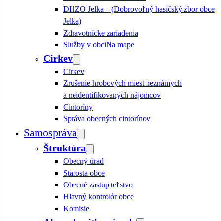
DHZO Jelka – (Dobrovoľný hasičský zbor obce
Jelka)
Zdravotnícke zariadenia
Služby v obci
Na mape
Cirkev
Cirkev
Zrušenie hrobových miest neznámych
a neidentifikovaných nájomcov
Cintoríny
Správa obecných cintorínov
Samospráva
Štruktúra
Obecný úrad
Starosta obce
Obecné zastupiteľstvo
Hlavný kontrolór obce
Komisie