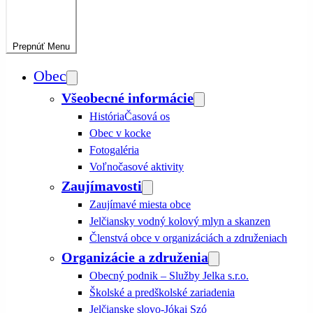
Prepnúť
Menu
Obec
Všeobecné informácie
História
Časová os
Obec v kocke
Fotogaléria
Voľnočasové aktivity
Zaujímavosti
Zaujímavé miesta obce
Jelčiansky vodný kolový mlyn a skanzen
Členstvá obce v organizáciách a združeniach
Organizácie a združenia
Obecný podnik – Služby Jelka s.r.o.
Školské a predškolské zariadenia
Jelčianske slovo-Jókai Szó