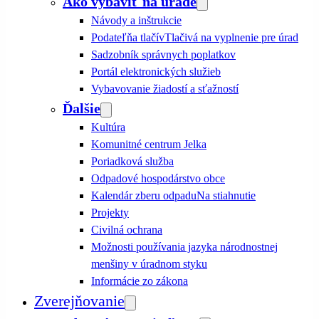
Ako vybaviť na úrade
Návody a inštrukcie
Podateľňa tlačív
Tlačivá na vyplnenie pre úrad
Sadzobník správnych poplatkov
Portál elektronických služieb
Vybavovanie žiadostí a sťažností
Ďalšie
Kultúra
Komunitné centrum Jelka
Poriadková služba
Odpadové hospodárstvo obce
Kalendár zberu odpadu
Na stiahnutie
Projekty
Civilná ochrana
Možnosti používania jazyka národnostnej
menšiny v úradnom styku
Informácie zo zákona
Zverejňovanie