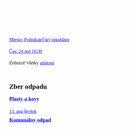
Miesto:
Podnikateľský inkubátor
Čas:
24
sep
16:30
Zobraziť všetky
udalosti
Zber odpadu
Plasty a kovy
13. aug
štvrtok
Komunálny odpad