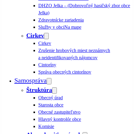
DHZO Jelka – (Dobrovoľný hasičský zbor obce
Jelka)
Zdravotnícke zariadenia
Služby v obci
Na mape
Cirkev
Cirkev
Zrušenie hrobových miest neznámych
a neidentifikovaných nájomcov
Cintoríny
Správa obecných cintorínov
Samospráva
Štruktúra
Obecný úrad
Starosta obce
Obecné zastupiteľstvo
Hlavný kontrolór obce
Komisie