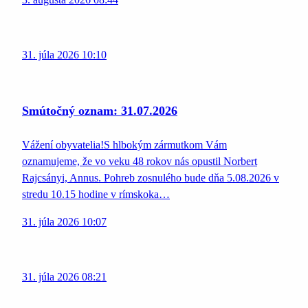
31. júla 2026 10:10
Smútočný oznam: 31.07.2026
Vážení obyvatelia!S hlbokým zármutkom Vám
oznamujeme, že vo veku 48 rokov nás opustil Norbert
Rajcsányi, Annus. Pohreb zosnulého bude dňa 5.08.2026 v
stredu 10.15 hodine v rímskoka…
31. júla 2026 10:07
31. júla 2026 08:21