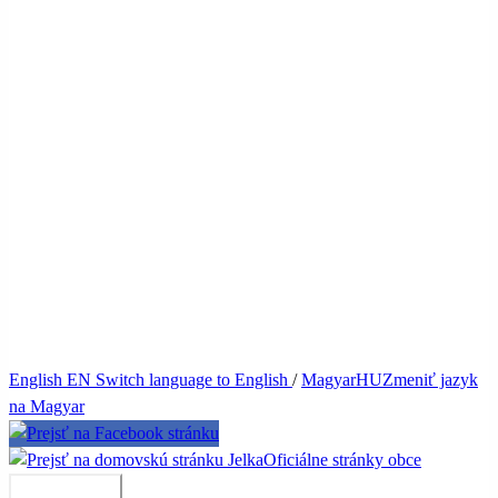
English
EN
Switch language to English
/
Magyar
HU
Zmeniť jazyk
na Magyar
Jelka
Oficiálne stránky obce