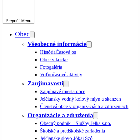
Prepnúť
Menu
Obec
Všeobecné informácie
História
Časová os
Obec v kocke
Fotogaléria
Voľnočasové aktivity
Zaujímavosti
Zaujímavé miesta obce
Jelčiansky vodný kolový mlyn a skanzen
Členstvá obce v organizáciách a združeniach
Organizácie a združenia
Obecný podnik – Služby Jelka s.r.o.
Školské a predškolské zariadenia
Jelčianske slovo-Jókai Szó