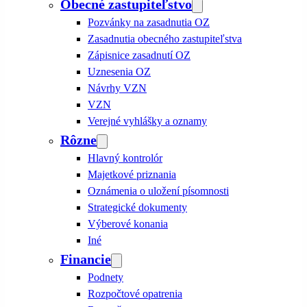
Obecné zastupiteľstvo
Pozvánky na zasadnutia OZ
Zasadnutia obecného zastupiteľstva
Zápisnice zasadnutí OZ
Uznesenia OZ
Návrhy VZN
VZN
Verejné vyhlášky a oznamy
Rôzne
Hlavný kontrolór
Majetkové priznania
Oznámenia o uložení písomnosti
Strategické dokumenty
Výberové konania
Iné
Financie
Podnety
Rozpočtové opatrenia