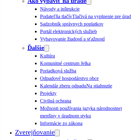
Ako vybaviť na úrade
Návody a inštrukcie
Podateľňa tlačív
Tlačivá na vyplnenie pre úrad
Sadzobník správnych poplatkov
Portál elektronických služieb
Vybavovanie žiadostí a sťažností
Ďalšie
Kultúra
Komunitné centrum Jelka
Poriadková služba
Odpadové hospodárstvo obce
Kalendár zberu odpadu
Na stiahnutie
Projekty
Civilná ochrana
Možnosti používania jazyka národnostnej
menšiny v úradnom styku
Informácie zo zákona
Zverejňovanie