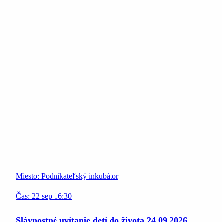
Miesto:
Podnikateľský inkubátor
Čas:
22
sep
16:30
Slávnostné uvítanie detí do života 24.09.2026