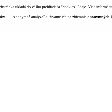
bstránka ukladá do vášho prehliadača "cookies" údaje. Viac informáci
nky.
Anonymná analýza
Používame ich na zbieranie
anonymných
š