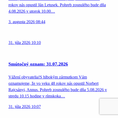
rokov nás opustil Ján Letusek. Pohreb zosnulého bude dňa
4.08.2026 v utorok 10.00…
3. augusta 2026 08:44
31. júla 2026 10:10
Smútočný oznam: 31.07.2026
Vážení obyvatelia!S hlbokým zármutkom Vám
oznamujeme, že vo veku 48 rokov nás opustil Norbert
Rajcsányi, Annus. Pohreb zosnulého bude dňa 5.08.2026 v
stredu 10.15 hodine v rímskoka…
31. júla 2026 10:07