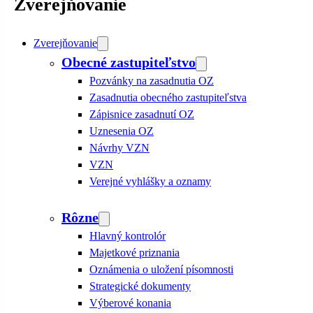
Zverejňovanie
Zverejňovanie
Obecné zastupiteľstvo
Pozvánky na zasadnutia OZ
Zasadnutia obecného zastupiteľstva
Zápisnice zasadnutí OZ
Uznesenia OZ
Návrhy VZN
VZN
Verejné vyhlášky a oznamy
Rôzne
Hlavný kontrolór
Majetkové priznania
Oznámenia o uložení písomnosti
Strategické dokumenty
Výberové konania