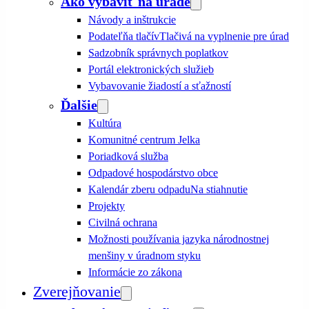
Ako vybaviť na úrade
Návody a inštrukcie
Podateľňa tlačív
Tlačivá na vyplnenie pre úrad
Sadzobník správnych poplatkov
Portál elektronických služieb
Vybavovanie žiadostí a sťažností
Ďalšie
Kultúra
Komunitné centrum Jelka
Poriadková služba
Odpadové hospodárstvo obce
Kalendár zberu odpadu
Na stiahnutie
Projekty
Civilná ochrana
Možnosti používania jazyka národnostnej
menšiny v úradnom styku
Informácie zo zákona
Zverejňovanie