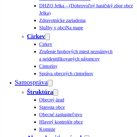
DHZO Jelka – (Dobrovoľný hasičský zbor obce
Jelka)
Zdravotnícke zariadenia
Služby v obci
Na mape
Cirkev
Cirkev
Zrušenie hrobových miest neznámych
a neidentifikovaných nájomcov
Cintoríny
Správa obecných cintorínov
Samospráva
Štruktúra
Obecný úrad
Starosta obce
Obecné zastupiteľstvo
Hlavný kontrolór obce
Komisie