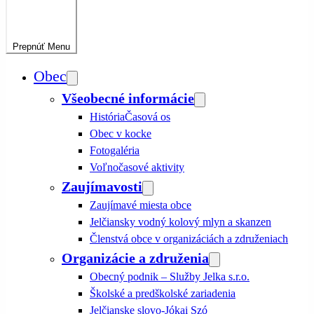
Prepnúť
Menu
Obec
Všeobecné informácie
História
Časová os
Obec v kocke
Fotogaléria
Voľnočasové aktivity
Zaujímavosti
Zaujímavé miesta obce
Jelčiansky vodný kolový mlyn a skanzen
Členstvá obce v organizáciách a združeniach
Organizácie a združenia
Obecný podnik – Služby Jelka s.r.o.
Školské a predškolské zariadenia
Jelčianske slovo-Jókai Szó