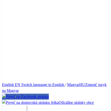
English
EN
Switch language to English
/
Magyar
HU
Zmeniť jazyk
na Magyar
Jelka
Oficiálne stránky obce