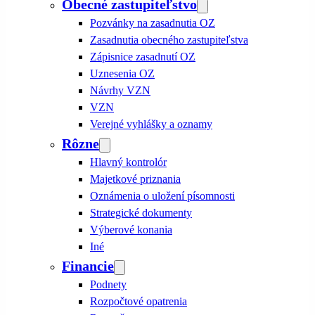
Obecné zastupiteľstvo
Pozvánky na zasadnutia OZ
Zasadnutia obecného zastupiteľstva
Zápisnice zasadnutí OZ
Uznesenia OZ
Návrhy VZN
VZN
Verejné vyhlášky a oznamy
Rôzne
Hlavný kontrolór
Majetkové priznania
Oznámenia o uložení písomnosti
Strategické dokumenty
Výberové konania
Iné
Financie
Podnety
Rozpočtové opatrenia