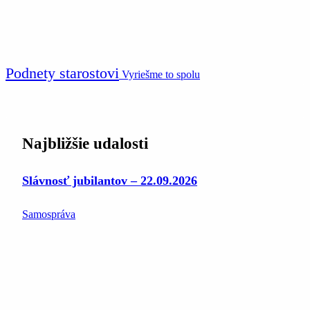
Podnety starostovi
Vyriešme to spolu
Najbližšie udalosti
Slávnosť jubilantov – 22.09.2026
Samospráva