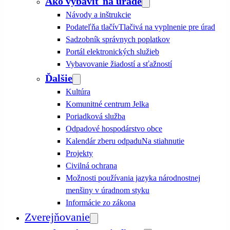
Ako vybaviť na úrade
Návody a inštrukcie
Podateľňa tlačív
Tlačivá na vyplnenie pre úrad
Sadzobník správnych poplatkov
Portál elektronických služieb
Vybavovanie žiadostí a sťažností
Ďalšie
Kultúra
Komunitné centrum Jelka
Poriadková služba
Odpadové hospodárstvo obce
Kalendár zberu odpadu
Na stiahnutie
Projekty
Civilná ochrana
Možnosti používania jazyka národnostnej
menšiny v úradnom styku
Informácie zo zákona
Zverejňovanie