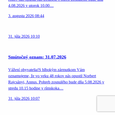
4.08.2026 v utorok 10.00…
3. augusta 2026 08:44
31. júla 2026 10:10
Smútočný oznam: 31.07.2026
Vážení obyvatelia!S hlbokým zármutkom Vám
oznamujeme, že vo veku 48 rokov nás opustil Norbert
Rajcsányi, Annus. Pohreb zosnulého bude dňa 5.08.2026 v
stredu 10.15 hodine v rímskoka…
31. júla 2026 10:07