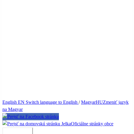
English
EN
Switch language to English
/
Magyar
HU
Zmeniť jazyk
na Magyar
Jelka
Oficiálne stránky obce