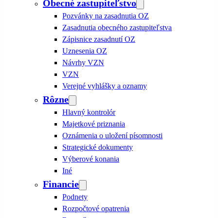
Obecné zastupiteľstvo
Pozvánky na zasadnutia OZ
Zasadnutia obecného zastupiteľstva
Zápisnice zasadnutí OZ
Uznesenia OZ
Návrhy VZN
VZN
Verejné vyhlášky a oznamy
Rôzne
Hlavný kontrolór
Majetkové priznania
Oznámenia o uložení písomnosti
Strategické dokumenty
Výberové konania
Iné
Financie
Podnety
Rozpočtové opatrenia