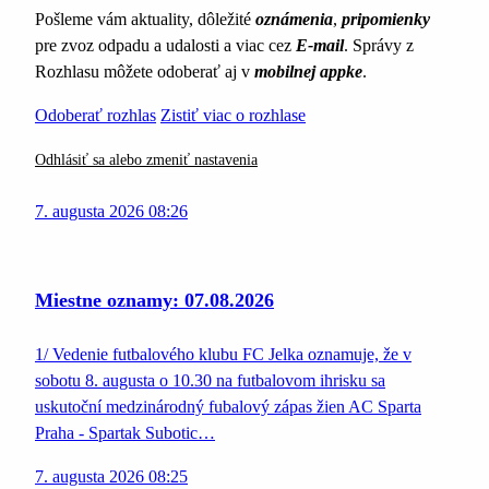
Pošleme vám aktuality, dôležité
oznámenia
,
pripomienky
pre zvoz odpadu a udalosti a viac cez
E-mail
. Správy z
Rozhlasu môžete odoberať aj v
mobilnej appke
.
Odoberať rozhlas
Zistiť viac o rozhlase
Odhlásiť sa alebo zmeniť nastavenia
7. augusta 2026 08:26
Miestne oznamy: 07.08.2026
1/ Vedenie futbalového klubu FC Jelka oznamuje, že v
sobotu 8. augusta o 10.30 na futbalovom ihrisku sa
uskutoční medzinárodný fubalový zápas žien AC Sparta
Praha - Spartak Subotic…
7. augusta 2026 08:25