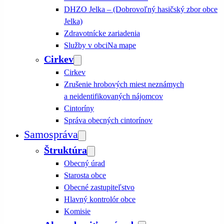
DHZO Jelka – (Dobrovoľný hasičský zbor obce
Jelka)
Zdravotnícke zariadenia
Služby v obci
Na mape
Cirkev
Cirkev
Zrušenie hrobových miest neznámych
a neidentifikovaných nájomcov
Cintoríny
Správa obecných cintorínov
Samospráva
Štruktúra
Obecný úrad
Starosta obce
Obecné zastupiteľstvo
Hlavný kontrolór obce
Komisie