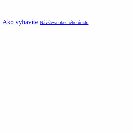
Ako vybavíte
Návšteva obecného úradu