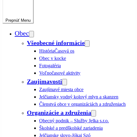
Prepnúť
Menu
Obec
Všeobecné informácie
História
Časová os
Obec v kocke
Fotogaléria
Voľnočasové aktivity
Zaujímavosti
Zaujímavé miesta obce
Jelčiansky vodný kolový mlyn a skanzen
Členstvá obce v organizáciách a združeniach
Organizácie a združenia
Obecný podnik – Služby Jelka s.r.o.
Školské a predškolské zariadenia
Jelčianske slovo-Jókai Szó