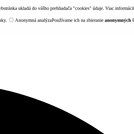
bstránka ukladá do vášho prehliadača "cookies" údaje. Viac informáci
nky.
Anonymná analýza
Používame ich na zbieranie
anonymných
š