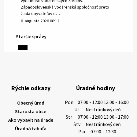
výdatnosti vodárenských zdrojov.
Západoslovenská vodárenská spoločnosť preto
žiada obyvateľov o…
6. augusta 2026 08:12
Staršie správy
5. augusta 2026 13:10
Miestne oznamy: 05.08.2026
Smútočný oznam: 05.08.2026 1/ Vážení obyvatelia!S
hlbokým zármutkom Vám oznamujeme, že vo veku
Rýchle odkazy
Úradné hodiny
73 rokov nás opustila Irena Tanková, rodená
Tanková. Pohreb zosnulej bude dňa 6.08.20…
Pon
07:00 - 12:00 13:00 - 16:00
Obecný úrad
5. augusta 2026 12:59
Ut
Nestránkový deň
Starosta obce
Str
07:00 - 12:00 13:00 - 17:00
Ako vybaviť na úrade
Štv
Nestránkový deň
Úradná tabuľa
3. augusta 2026 08:45
Pia
07:00 – 12:30