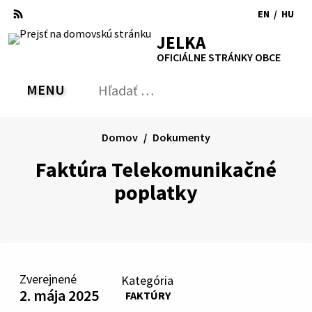
Preskočiť
EN
/
HU
na
Switch
Zmen
RSS
Mapa
Tlačiť
Zvýšiť
Zmenšiť
Zväčšiť
JELKA
obsah
language
jazyk
kontrast
veľkosť
veľkosť
OFICIÁLNE STRÁNKY OBCE
to
na
písma
písma
English
Magy
MENU
PREPNÚŤ
Hľadať:
Odo
vyh
for
Domov
Dokumenty
Faktúra Telekomunikačné
poplatky
Zverejnené
Kategória
2. mája 2025
FAKTÚRY