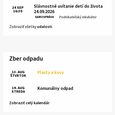
Slávnostné uvítanie detí do života
24
SEP
24.09.2026
16:30
Čas:
Miesto:
Podnikateľský inkubátor
SAMOSPRÁVA
Zobraziť všetky
udalosti
Zber odpadu
Plasty a kovy
13. AUG
ŠTVRTOK
Komunálny odpad
19. AUG
STREDA
Zobraziť celý kalendár