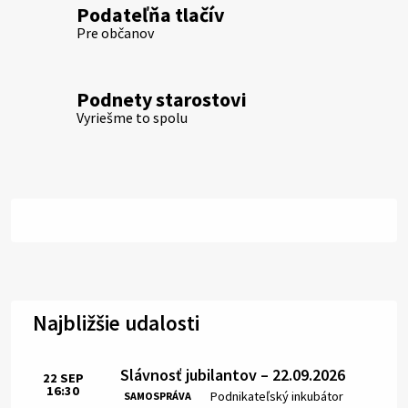
Podateľňa tlačív
Pre občanov
Podnety starostovi
Vyriešme to spolu
Najbližšie udalosti
Slávnosť jubilantov – 22.09.2026
22
SEP
16:30
Čas:
Miesto:
Podnikateľský inkubátor
SAMOSPRÁVA