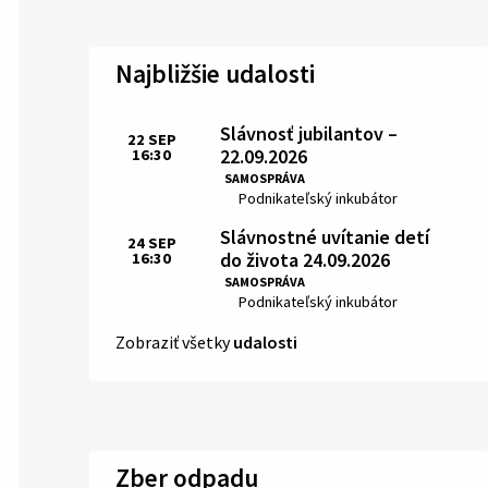
Najbližšie udalosti
Slávnosť jubilantov –
22
SEP
22.09.2026
16:30
Čas:
SAMOSPRÁVA
Miesto:
Podnikateľský inkubátor
Slávnostné uvítanie detí
24
SEP
do života 24.09.2026
16:30
Čas:
SAMOSPRÁVA
Miesto:
Podnikateľský inkubátor
Zobraziť všetky
udalosti
Zber odpadu