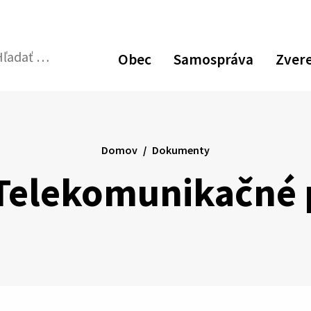
Obec
Samospráva
Zver
dať:
Odoslať
vyhľadávací
formulár
Domov
Dokumenty
 Telekomunikačné 