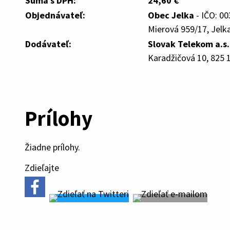
Suma s DPH:
24,60 €
Objednávateľ:
Obec Jelka
- IČO: 0
Mierová 959/17, Jelka
Dodávateľ:
Slovak Telekom a.s.
Karadžičová 10, 825 1
Prílohy
Žiadne prílohy.
Zdieľajte