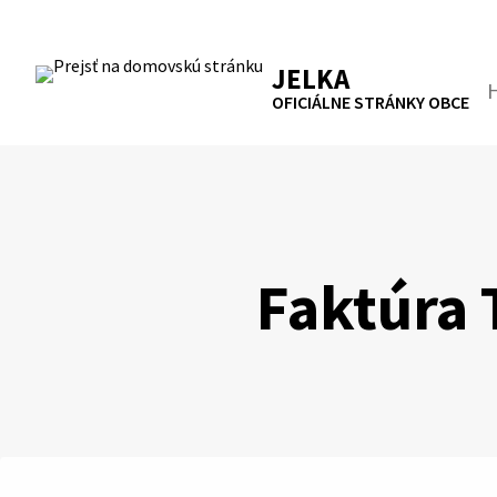
Preskočiť
na
RSS
Mapa
Tlačiť
obsah
JELKA
Hľa
OFICIÁLNE STRÁNKY OBCE
Faktúra