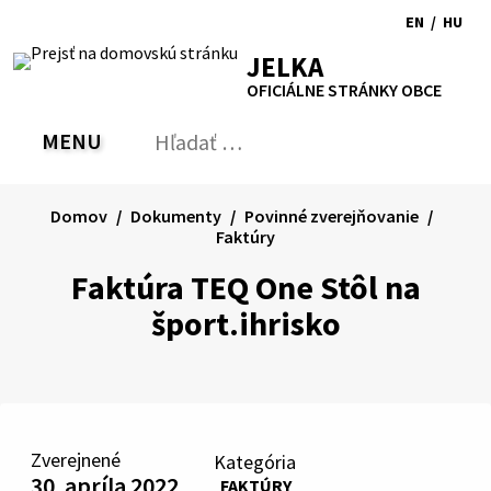
Preskočiť
EN
/
HU
na
Switch
Zmen
RSS
Mapa
Tlačiť
Zvýšiť
Zmenšiť
Zväčšiť
JELKA
obsah
language
jazyk
kontrast
veľkosť
veľkosť
OFICIÁLNE STRÁNKY OBCE
to
na
písma
písma
English
Magy
MENU
PREPNÚŤ
Hľadať:
Odo
vyh
for
Domov
Dokumenty
Povinné zverejňovanie
Faktúry
Faktúra TEQ One Stôl na
šport.ihrisko
Zverejnené
Kategória
30. apríla 2022
FAKTÚRY