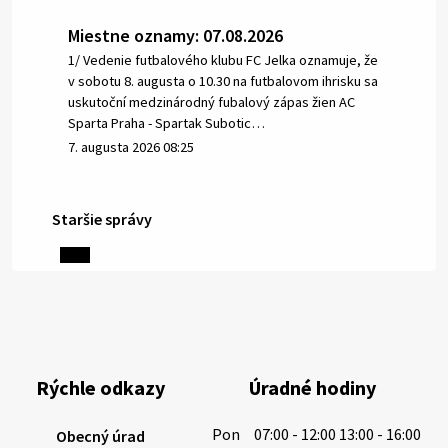
Miestne oznamy: 07.08.2026
1/ Vedenie futbalového klubu FC Jelka oznamuje, že
v sobotu 8. augusta o 10.30 na futbalovom ihrisku sa
uskutoční medzinárodný fubalový zápas žien AC
Sparta Praha - Spartak Subotic…
7. augusta 2026 08:25
Staršie správy
6. augusta 2026 08:13
Miestne oznamy: 06.08.2026
1/ PITNÁ VODA NIE JE SAMOZREJMOSŤ. Dlhodobé
sucho a vysoké teploty spôsobujú pokles
výdatnosti vodárenských zdrojov.
Rýchle odkazy
Úradné hodiny
Západoslovenská vodárenská spoločnosť preto
žiada obyvateľov o…
Pon
07:00 - 12:00 13:00 - 16:00
Obecný úrad
6. augusta 2026 08:12