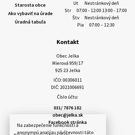
Ut
Nestránkový deň
Starosta obce
Str
07:00 - 12:00 13:00 - 17:00
Ako vybaviť na úrade
Štv
Nestránkový deň
Úradná tabuľa
5. augusta 2026 13:10
Pia
07:00 – 12:30
Kontakt
Miestne oznamy: 05.08.2026
Smútočný oznam: 05.08.2026 1/ Vážení obyvatelia!S
Obec Jelka

hlbokým zármutkom Vám oznamujeme, že vo veku
Mierová 959/17

73 rokov nás opustila Irena Tanková, rodená
925 23 Jelka
Tanková. Pohreb zosnulej bude dňa 6.08.20…
IČO: 00306011
5. augusta 2026 12:59
DIČ: 2021006691
Číslo účtu:
3. augusta 2026 08:45
031/ 7876 182
obec@jelka.sk
Facebook stránka
Na zabezpečenie funkčnosti a
Miestne oznamy: 03.08.2026
anonymnú analýzu návštevnosti táto