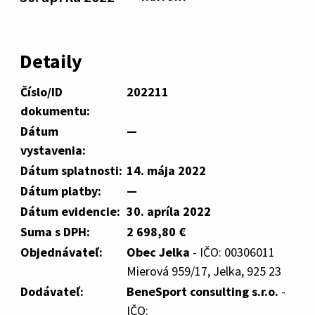
Detaily
Číslo/ID
202211
dokumentu:
Dátum
—
vystavenia:
Dátum splatnosti:
14. mája 2022
Dátum platby:
—
Dátum evidencie:
30. apríla 2022
Suma s DPH:
2 698,80 €
Objednávateľ:
Obec Jelka
- IČO: 00306011
Mierová 959/17, Jelka, 925 23
Dodávateľ:
BeneSport consulting s.r.o.
-
IČO: