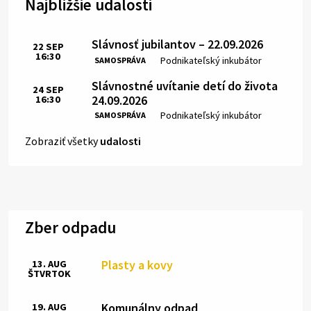
Najbližšie udalosti
Slávnosť jubilantov – 22.09.2026
22
SEP
16:30
Čas:
Miesto:
Podnikateľský inkubátor
SAMOSPRÁVA
Slávnostné uvítanie detí do života
24
SEP
24.09.2026
16:30
Čas:
Miesto:
Podnikateľský inkubátor
SAMOSPRÁVA
Zobraziť všetky
udalosti
Zber odpadu
Plasty a kovy
13. AUG
ŠTVRTOK
Komunálny odpad
19. AUG