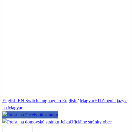
English
EN
Switch language to English
/
Magyar
HU
Zmeniť jazyk
na Magyar
Jelka
Oficiálne stránky obce