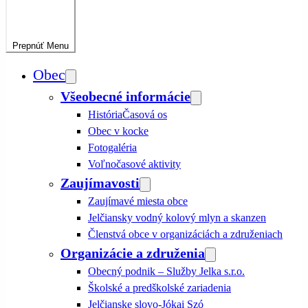
Prepnúť
Menu
Obec
Všeobecné informácie
História
Časová os
Obec v kocke
Fotogaléria
Voľnočasové aktivity
Zaujímavosti
Zaujímavé miesta obce
Jelčiansky vodný kolový mlyn a skanzen
Členstvá obce v organizáciách a združeniach
Organizácie a združenia
Obecný podnik – Služby Jelka s.r.o.
Školské a predškolské zariadenia
Jelčianske slovo-Jókai Szó