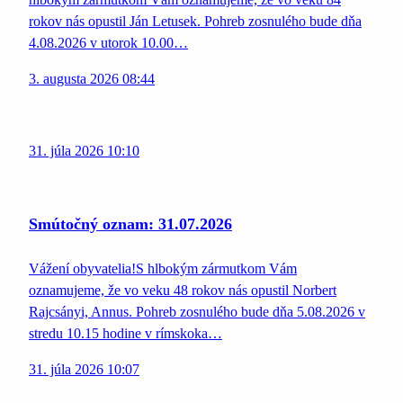
rokov nás opustil Ján Letusek. Pohreb zosnulého bude dňa
4.08.2026 v utorok 10.00…
3. augusta 2026 08:44
31. júla 2026 10:10
Smútočný oznam: 31.07.2026
Vážení obyvatelia!S hlbokým zármutkom Vám
oznamujeme, že vo veku 48 rokov nás opustil Norbert
Rajcsányi, Annus. Pohreb zosnulého bude dňa 5.08.2026 v
stredu 10.15 hodine v rímskoka…
31. júla 2026 10:07