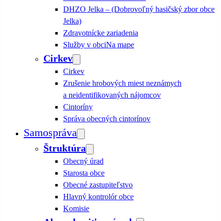
DHZO Jelka – (Dobrovoľný hasičský zbor obce
Jelka)
Zdravotnícke zariadenia
Služby v obci
Na mape
Cirkev
Cirkev
Zrušenie hrobových miest neznámych
a neidentifikovaných nájomcov
Cintoríny
Správa obecných cintorínov
Samospráva
Štruktúra
Obecný úrad
Starosta obce
Obecné zastupiteľstvo
Hlavný kontrolór obce
Komisie