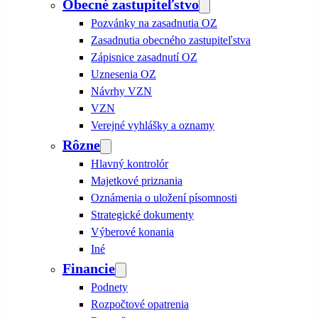
Obecné zastupiteľstvo
Pozvánky na zasadnutia OZ
Zasadnutia obecného zastupiteľstva
Zápisnice zasadnutí OZ
Uznesenia OZ
Návrhy VZN
VZN
Verejné vyhlášky a oznamy
Rôzne
Hlavný kontrolór
Majetkové priznania
Oznámenia o uložení písomnosti
Strategické dokumenty
Výberové konania
Iné
Financie
Podnety
Rozpočtové opatrenia