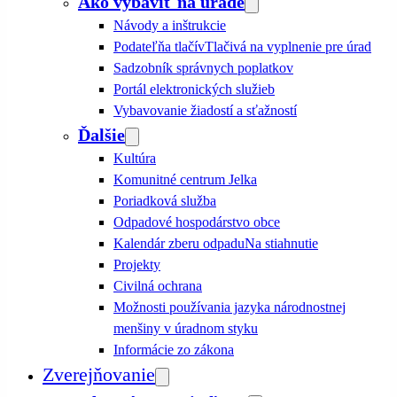
Ako vybaviť na úrade
Návody a inštrukcie
Podateľňa tlačív
Tlačivá na vyplnenie pre úrad
Sadzobník správnych poplatkov
Portál elektronických služieb
Vybavovanie žiadostí a sťažností
Ďalšie
Kultúra
Komunitné centrum Jelka
Poriadková služba
Odpadové hospodárstvo obce
Kalendár zberu odpadu
Na stiahnutie
Projekty
Civilná ochrana
Možnosti používania jazyka národnostnej
menšiny v úradnom styku
Informácie zo zákona
Zverejňovanie