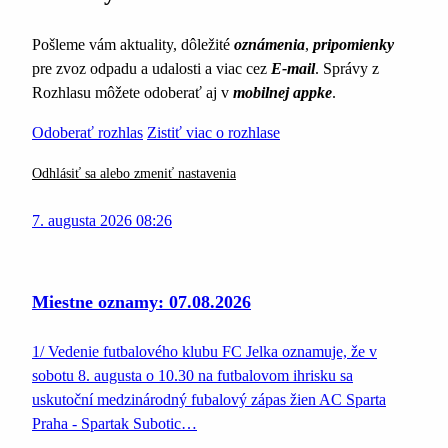
Pošleme vám aktuality, dôležité
oznámenia
,
pripomienky
pre zvoz odpadu a udalosti a viac cez
E-mail
. Správy z
Rozhlasu môžete odoberať aj v
mobilnej appke
.
Odoberať rozhlas
Zistiť viac o rozhlase
Odhlásiť sa alebo zmeniť nastavenia
7. augusta 2026 08:26
Miestne oznamy: 07.08.2026
1/ Vedenie futbalového klubu FC Jelka oznamuje, že v
sobotu 8. augusta o 10.30 na futbalovom ihrisku sa
uskutoční medzinárodný fubalový zápas žien AC Sparta
Praha - Spartak Subotic…