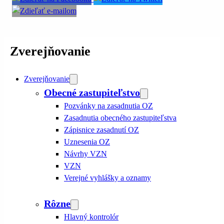
Zverejňovanie
Zverejňovanie
Obecné zastupiteľstvo
Pozvánky na zasadnutia OZ
Zasadnutia obecného zastupiteľstva
Zápisnice zasadnutí OZ
Uznesenia OZ
Návrhy VZN
VZN
Verejné vyhlášky a oznamy
Rôzne
Hlavný kontrolór