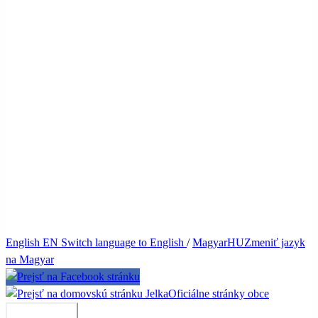
English
EN
Switch language to English
/
Magyar
HU
Zmeniť jazyk
na Magyar
Jelka
Oficiálne stránky obce