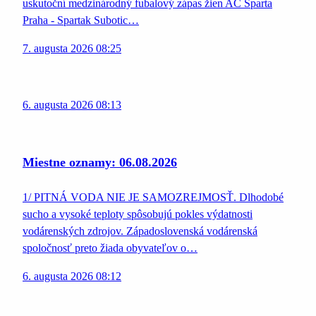
uskutoční medzinárodný fubalový zápas žien AC Sparta
Praha - Spartak Subotic…
7. augusta 2026 08:25
6. augusta 2026 08:13
Miestne oznamy: 06.08.2026
1/ PITNÁ VODA NIE JE SAMOZREJMOSŤ. Dlhodobé
sucho a vysoké teploty spôsobujú pokles výdatnosti
vodárenských zdrojov. Západoslovenská vodárenská
spoločnosť preto žiada obyvateľov o…
6. augusta 2026 08:12