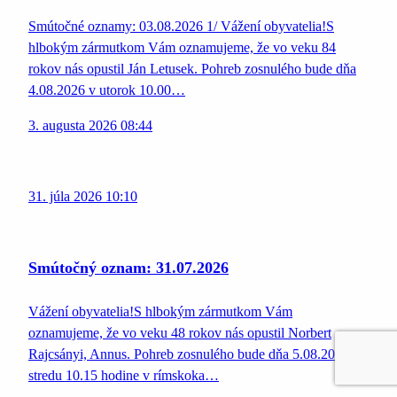
Smútočné oznamy: 03.08.2026 1/ Vážení obyvatelia!S
hlbokým zármutkom Vám oznamujeme, že vo veku 84
rokov nás opustil Ján Letusek. Pohreb zosnulého bude dňa
4.08.2026 v utorok 10.00…
3. augusta 2026 08:44
31. júla 2026 10:10
Smútočný oznam: 31.07.2026
Vážení obyvatelia!S hlbokým zármutkom Vám
oznamujeme, že vo veku 48 rokov nás opustil Norbert
Rajcsányi, Annus. Pohreb zosnulého bude dňa 5.08.2026 v
stredu 10.15 hodine v rímskoka…