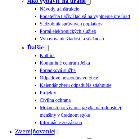
Ako vybaviť na úrade
Návody a inštrukcie
Podateľňa tlačív
Tlačivá na vyplnenie pre úrad
Sadzobník správnych poplatkov
Portál elektronických služieb
Vybavovanie žiadostí a sťažností
Ďalšie
Kultúra
Komunitné centrum Jelka
Poriadková služba
Odpadové hospodárstvo obce
Kalendár zberu odpadu
Na stiahnutie
Projekty
Civilná ochrana
Možnosti používania jazyka národnostnej
menšiny v úradnom styku
Informácie zo zákona
Zverejňovanie