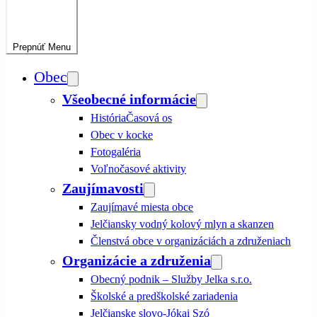
Prepnúť
Menu
Obec
Všeobecné informácie
História
Časová os
Obec v kocke
Fotogaléria
Voľnočasové aktivity
Zaujímavosti
Zaujímavé miesta obce
Jelčiansky vodný kolový mlyn a skanzen
Členstvá obce v organizáciách a združeniach
Organizácie a združenia
Obecný podnik – Služby Jelka s.r.o.
Školské a predškolské zariadenia
Jelčianske slovo-Jókai Szó