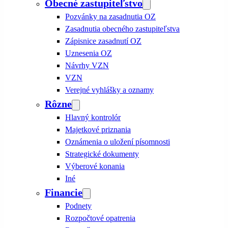
Obecné zastupiteľstvo
Pozvánky na zasadnutia OZ
Zasadnutia obecného zastupiteľstva
Zápisnice zasadnutí OZ
Uznesenia OZ
Návrhy VZN
VZN
Verejné vyhlášky a oznamy
Rôzne
Hlavný kontrolór
Majetkové priznania
Oznámenia o uložení písomnosti
Strategické dokumenty
Výberové konania
Iné
Financie
Podnety
Rozpočtové opatrenia