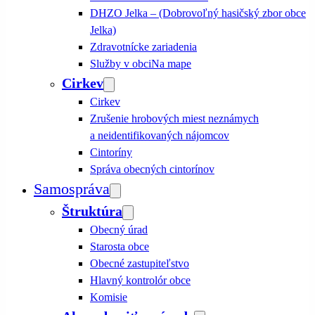
DHZO Jelka – (Dobrovoľný hasičský zbor obce
Jelka)
Zdravotnícke zariadenia
Služby v obci
Na mape
Cirkev
Cirkev
Zrušenie hrobových miest neznámych
a neidentifikovaných nájomcov
Cintoríny
Správa obecných cintorínov
Samospráva
Štruktúra
Obecný úrad
Starosta obce
Obecné zastupiteľstvo
Hlavný kontrolór obce
Komisie