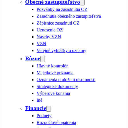
Obecné zastupiteľstvo
Pozvánky na zasadnutia OZ
Zasadnutia obecného zastupiteľstva
Zápisnice zasadnutí OZ
Uznesenia OZ
Návrhy VZN
VZN
Verejné vyhlášky a oznamy
Rôzne
Hlavný kontrolór
Majetkové priznania
Oznámenia o uložení písomnosti
Strategické dokumenty
Výberové konania
Iné
Financie
Podnety
Rozpočtové opatrenia