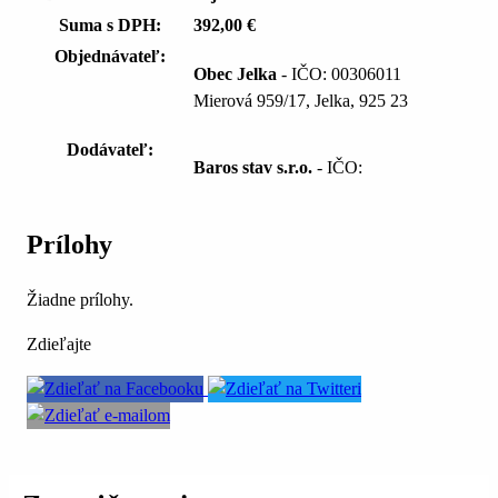
Suma s DPH:
392,00 €
Objednávateľ:
Obec Jelka
- IČO: 00306011
Mierová 959/17, Jelka, 925 23
Dodávateľ:
Baros stav s.r.o.
- IČO:
Prílohy
Žiadne prílohy.
Zdieľajte