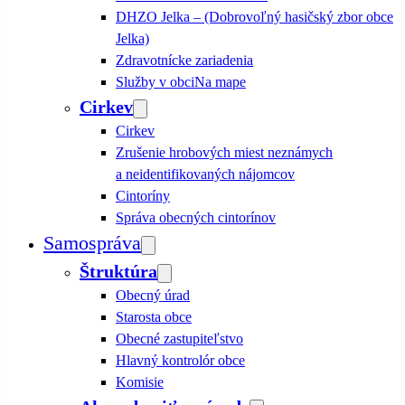
DHZO Jelka – (Dobrovoľný hasičský zbor obce
Jelka)
Zdravotnícke zariadenia
Služby v obci
Na mape
Cirkev
Cirkev
Zrušenie hrobových miest neznámych
a neidentifikovaných nájomcov
Cintoríny
Správa obecných cintorínov
Samospráva
Štruktúra
Obecný úrad
Starosta obce
Obecné zastupiteľstvo
Hlavný kontrolór obce
Komisie