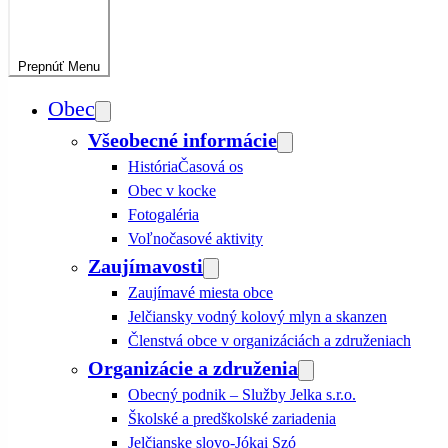
Prepnúť
Menu
Obec
Všeobecné informácie
História
Časová os
Obec v kocke
Fotogaléria
Voľnočasové aktivity
Zaujímavosti
Zaujímavé miesta obce
Jelčiansky vodný kolový mlyn a skanzen
Členstvá obce v organizáciách a združeniach
Organizácie a združenia
Obecný podnik – Služby Jelka s.r.o.
Školské a predškolské zariadenia
Jelčianske slovo-Jókai Szó