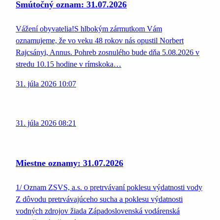
Smútočný oznam: 31.07.2026
Vážení obyvatelia!S hlbokým zármutkom Vám
oznamujeme, že vo veku 48 rokov nás opustil Norbert
Rajcsányi, Annus. Pohreb zosnulého bude dňa 5.08.2026 v
stredu 10.15 hodine v rímskoka…
31. júla 2026 10:07
31. júla 2026 08:21
Miestne oznamy: 31.07.2026
1/ Oznam ZSVS, a.s. o pretrvávaní poklesu výdatnosti vody
Z dôvodu pretrvávajúceho sucha a poklesu výdatnosti
vodných zdrojov žiada Západoslovenská vodárenská