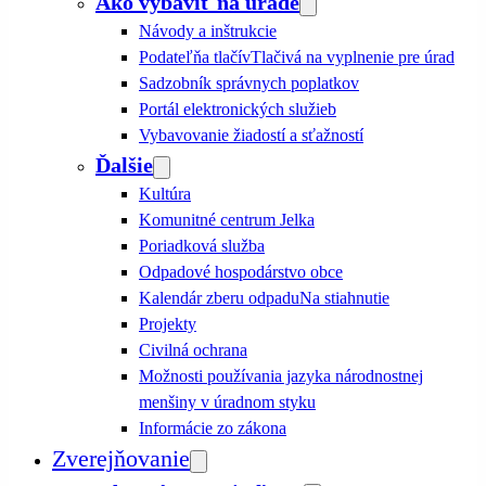
Ako vybaviť na úrade
Návody a inštrukcie
Podateľňa tlačív
Tlačivá na vyplnenie pre úrad
Sadzobník správnych poplatkov
Portál elektronických služieb
Vybavovanie žiadostí a sťažností
Ďalšie
Kultúra
Komunitné centrum Jelka
Poriadková služba
Odpadové hospodárstvo obce
Kalendár zberu odpadu
Na stiahnutie
Projekty
Civilná ochrana
Možnosti používania jazyka národnostnej
menšiny v úradnom styku
Informácie zo zákona
Zverejňovanie