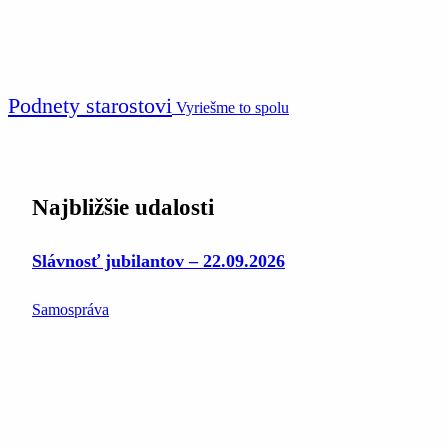
Podnety starostovi
Vyriešme to spolu
Najbližšie udalosti
Slávnosť jubilantov – 22.09.2026
Samospráva