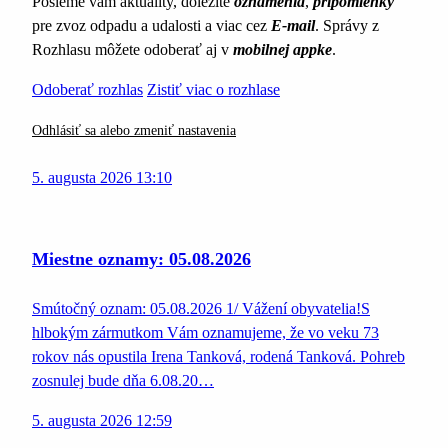
Pošleme vám aktuality, dôležité
oznámenia
,
pripomienky
pre zvoz odpadu a udalosti a viac cez
E-mail
. Správy z
Rozhlasu môžete odoberať aj v
mobilnej appke
.
Odoberať rozhlas
Zistiť viac o rozhlase
Odhlásiť sa alebo zmeniť nastavenia
5. augusta 2026 13:10
Miestne oznamy: 05.08.2026
Smútočný oznam: 05.08.2026 1/ Vážení obyvatelia!S
hlbokým zármutkom Vám oznamujeme, že vo veku 73
rokov nás opustila Irena Tanková, rodená Tanková. Pohreb
zosnulej bude dňa 6.08.20…
5. augusta 2026 12:59