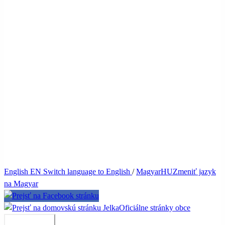
English
EN
Switch language to English
/
Magyar
HU
Zmeniť jazyk
na Magyar
Jelka
Oficiálne stránky obce