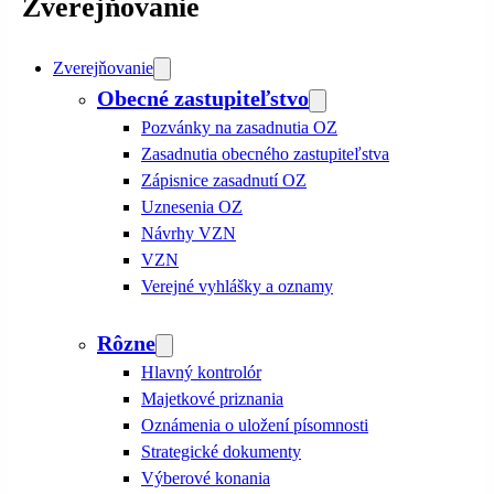
Zverejňovanie
Zverejňovanie
Obecné zastupiteľstvo
Pozvánky na zasadnutia OZ
Zasadnutia obecného zastupiteľstva
Zápisnice zasadnutí OZ
Uznesenia OZ
Návrhy VZN
VZN
Verejné vyhlášky a oznamy
Rôzne
Hlavný kontrolór
Majetkové priznania
Oznámenia o uložení písomnosti
Strategické dokumenty
Výberové konania