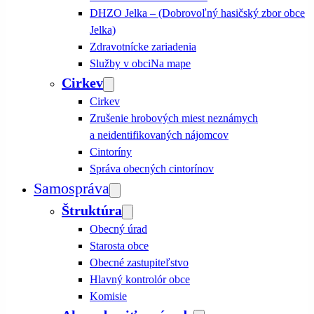
DHZO Jelka – (Dobrovoľný hasičský zbor obce
Jelka)
Zdravotnícke zariadenia
Služby v obci
Na mape
Cirkev
Cirkev
Zrušenie hrobových miest neznámych
a neidentifikovaných nájomcov
Cintoríny
Správa obecných cintorínov
Samospráva
Štruktúra
Obecný úrad
Starosta obce
Obecné zastupiteľstvo
Hlavný kontrolór obce
Komisie