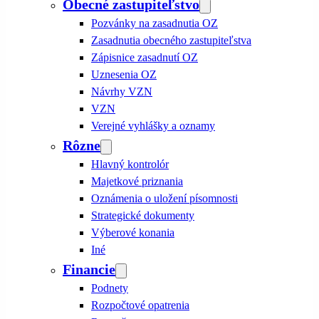
Obecné zastupiteľstvo
Pozvánky na zasadnutia OZ
Zasadnutia obecného zastupiteľstva
Zápisnice zasadnutí OZ
Uznesenia OZ
Návrhy VZN
VZN
Verejné vyhlášky a oznamy
Rôzne
Hlavný kontrolór
Majetkové priznania
Oznámenia o uložení písomnosti
Strategické dokumenty
Výberové konania
Iné
Financie
Podnety
Rozpočtové opatrenia