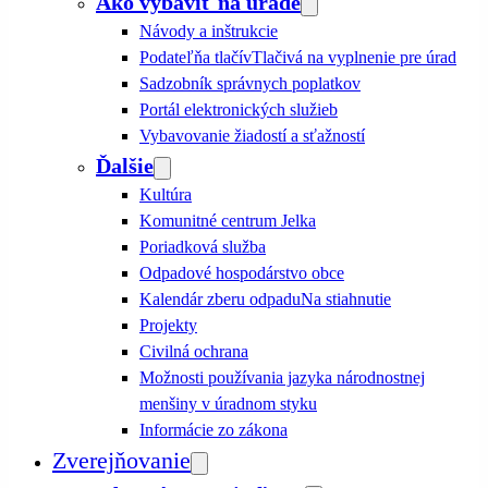
Ako vybaviť na úrade
Návody a inštrukcie
Podateľňa tlačív
Tlačivá na vyplnenie pre úrad
Sadzobník správnych poplatkov
Portál elektronických služieb
Vybavovanie žiadostí a sťažností
Ďalšie
Kultúra
Komunitné centrum Jelka
Poriadková služba
Odpadové hospodárstvo obce
Kalendár zberu odpadu
Na stiahnutie
Projekty
Civilná ochrana
Možnosti používania jazyka národnostnej
menšiny v úradnom styku
Informácie zo zákona
Zverejňovanie