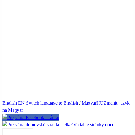
English
EN
Switch language to English
/
Magyar
HU
Zmeniť jazyk
na Magyar
Jelka
Oficiálne stránky obce