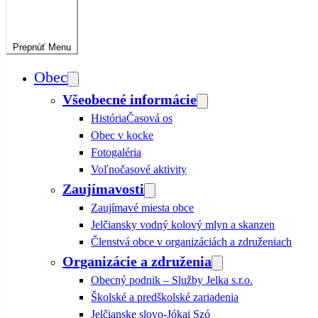
Prepnúť
Menu
Obec
Všeobecné informácie
História
Časová os
Obec v kocke
Fotogaléria
Voľnočasové aktivity
Zaujímavosti
Zaujímavé miesta obce
Jelčiansky vodný kolový mlyn a skanzen
Členstvá obce v organizáciách a združeniach
Organizácie a združenia
Obecný podnik – Služby Jelka s.r.o.
Školské a predškolské zariadenia
Jelčianske slovo-Jókai Szó