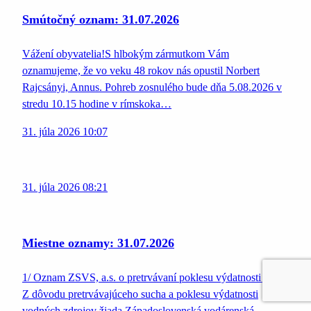
Smútočný oznam: 31.07.2026
Vážení obyvatelia!S hlbokým zármutkom Vám
oznamujeme, že vo veku 48 rokov nás opustil Norbert
Rajcsányi, Annus. Pohreb zosnulého bude dňa 5.08.2026 v
stredu 10.15 hodine v rímskoka…
31. júla 2026 10:07
31. júla 2026 08:21
Miestne oznamy: 31.07.2026
1/ Oznam ZSVS, a.s. o pretrvávaní poklesu výdatnosti vody
Z dôvodu pretrvávajúceho sucha a poklesu výdatnosti
vodných zdrojov žiada Západoslovenská vodárenská