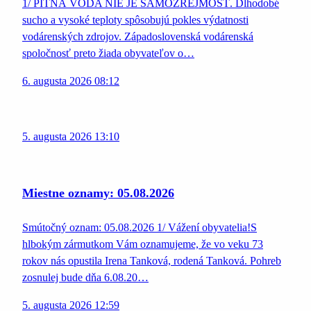
1/ PITNÁ VODA NIE JE SAMOZREJMOSŤ. Dlhodobé
sucho a vysoké teploty spôsobujú pokles výdatnosti
vodárenských zdrojov. Západoslovenská vodárenská
spoločnosť preto žiada obyvateľov o…
6. augusta 2026 08:12
5. augusta 2026 13:10
Miestne oznamy: 05.08.2026
Smútočný oznam: 05.08.2026 1/ Vážení obyvatelia!S
hlbokým zármutkom Vám oznamujeme, že vo veku 73
rokov nás opustila Irena Tanková, rodená Tanková. Pohreb
zosnulej bude dňa 6.08.20…
5. augusta 2026 12:59