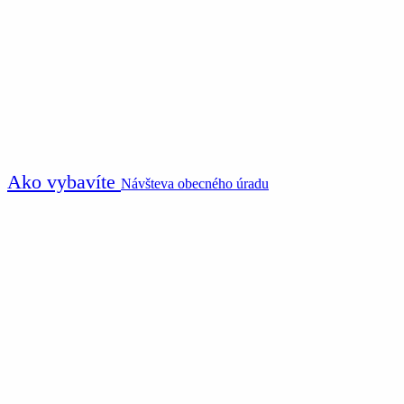
Ako vybavíte
Návšteva obecného úradu