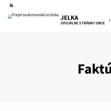
Preskočiť
na
RSS
Mapa
Tlačiť
obsah
JELKA
Hľa
OFICIÁLNE STRÁNKY OBCE
Faktú