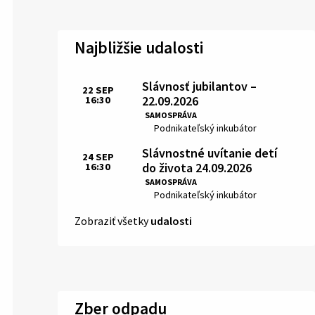
Najbližšie udalosti
Slávnosť jubilantov –
22
SEP
22.09.2026
16:30
Čas:
SAMOSPRÁVA
Miesto:
Podnikateľský inkubátor
Slávnostné uvítanie detí
24
SEP
do života 24.09.2026
16:30
Čas:
SAMOSPRÁVA
Miesto:
Podnikateľský inkubátor
Zobraziť všetky
udalosti
Zber odpadu