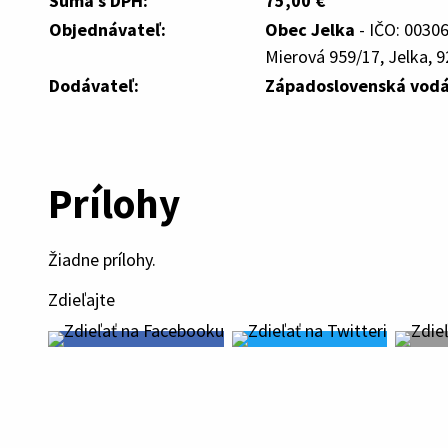
Suma s DPH:
75,00 €
Objednávateľ:
Obec Jelka
- IČO: 0030
Mierová 959/17, Jelka, 9
Dodávateľ:
Západoslovenská vodá
Prílohy
Žiadne prílohy.
Zdieľajte