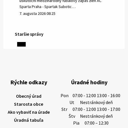
uskutoční medzinárodný fubalový zápas žien AC
Sparta Praha - Spartak Subotic…
7. augusta 2026 08:25
Staršie správy
6. augusta 2026 08:13
Miestne oznamy: 06.08.2026
1/ PITNÁ VODA NIE JE SAMOZREJMOSŤ. Dlhodobé
sucho a vysoké teploty spôsobujú pokles
výdatnosti vodárenských zdrojov.
Rýchle odkazy
Úradné hodiny
Západoslovenská vodárenská spoločnosť preto
žiada obyvateľov o…
Pon
07:00 - 12:00 13:00 - 16:00
Obecný úrad
6. augusta 2026 08:12
Ut
Nestránkový deň
Starosta obce
Str
07:00 - 12:00 13:00 - 17:00
Ako vybaviť na úrade
Štv
Nestránkový deň
Úradná tabuľa
5. augusta 2026 13:10
Pia
07:00 – 12:30