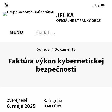
Preskočiť
EN
/
HU
na
Switch
Zmen
RSS
Mapa
Tlačiť
Zvýšiť
Zmenšiť
Zväčšiť
JELKA
obsah
language
jazyk
kontrast
veľkosť
veľkosť
OFICIÁLNE STRÁNKY OBCE
to
na
písma
písma
English
Magy
MENU
PREPNÚŤ
Hľadať:
Odo
vyh
for
Domov
Dokumenty
Faktúra výkon kybernetickej
bezpečnosti
Zverejnené
Kategória
6. mája 2025
FAKTÚRY