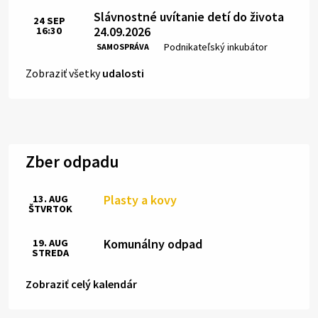
Slávnostné uvítanie detí do života
24
SEP
24.09.2026
16:30
Čas:
Miesto:
Podnikateľský inkubátor
SAMOSPRÁVA
Zobraziť všetky
udalosti
Zber odpadu
Plasty a kovy
13. AUG
ŠTVRTOK
Komunálny odpad
19. AUG
STREDA
Zobraziť celý kalendár