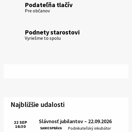
Podateľňa tlačív
Pre občanov
Podnety starostovi
Vyriešme to spolu
Najbližšie udalosti
Slávnosť jubilantov – 22.09.2026
22
SEP
16:30
Čas:
Miesto:
Podnikateľský inkubátor
SAMOSPRÁVA