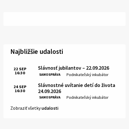
Najbližšie udalosti
Slávnosť jubilantov – 22.09.2026
22
SEP
16:30
Čas:
Miesto:
Podnikateľský inkubátor
SAMOSPRÁVA
Slávnostné uvítanie detí do života
24
SEP
24.09.2026
16:30
Čas:
Miesto:
Podnikateľský inkubátor
SAMOSPRÁVA
Zobraziť všetky
udalosti