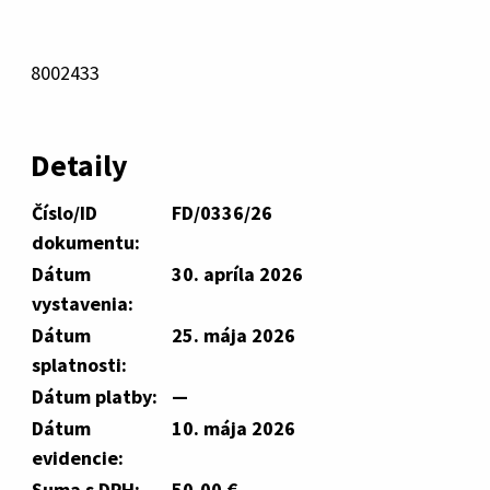
8002433
Detaily
Číslo/ID
FD/0336/26
dokumentu:
Dátum
30. apríla 2026
vystavenia:
Dátum
25. mája 2026
splatnosti:
Dátum platby:
—
Dátum
10. mája 2026
evidencie:
Suma s DPH:
50,00 €