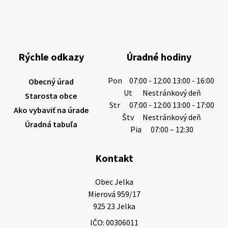
Miestne oznamy: 06.08.2026
1/ PITNÁ VODA NIE JE SAMOZREJMOSŤ. Dlhodobé
sucho a vysoké teploty spôsobujú pokles
výdatnosti vodárenských zdrojov.
Rýchle odkazy
Úradné hodiny
Západoslovenská vodárenská spoločnosť preto
žiada obyvateľov o…
Pon
07:00 - 12:00 13:00 - 16:00
Obecný úrad
6. augusta 2026 08:12
Ut
Nestránkový deň
Starosta obce
Str
07:00 - 12:00 13:00 - 17:00
Ako vybaviť na úrade
Štv
Nestránkový deň
Úradná tabuľa
5. augusta 2026 13:10
Pia
07:00 – 12:30
Kontakt
Miestne oznamy: 05.08.2026
Smútočný oznam: 05.08.2026 1/ Vážení obyvatelia!S
Obec Jelka

hlbokým zármutkom Vám oznamujeme, že vo veku
Mierová 959/17

73 rokov nás opustila Irena Tanková, rodená
925 23 Jelka
Tanková. Pohreb zosnulej bude dňa 6.08.20…
IČO: 00306011
5. augusta 2026 12:59