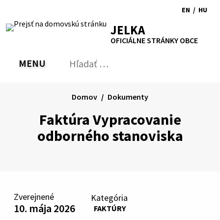
Preskočiť
EN
/
HU
na
Switch
Zmen
RSS
Mapa
Tlačiť
Zvýšiť
Zmenšiť
Zväčšiť
JELKA
obsah
language
jazyk
kontrast
veľkosť
veľkosť
OFICIÁLNE STRÁNKY OBCE
to
na
písma
písma
English
Magy
MENU
PREPNÚŤ
Hľadať:
Odo
vyh
for
Domov
Dokumenty
Faktúra Vypracovanie
odborného stanoviska
Zverejnené
Kategória
10. mája 2026
FAKTÚRY