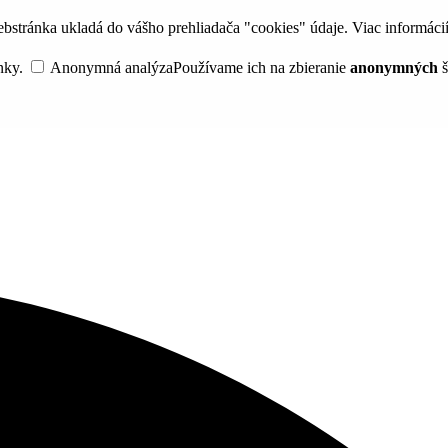
bstránka ukladá do vášho prehliadača "cookies" údaje. Viac informáci
nky.
Anonymná analýza
Používame ich na zbieranie
anonymných
š