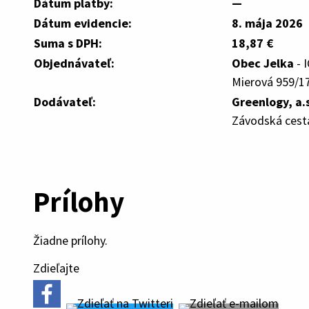
Dátum platby:
—
Dátum evidencie:
8. mája 2026
Suma s DPH:
18,87 €
Objednávateľ:
Obec Jelka
- 
Mierová 959/17
Dodávateľ:
Greenlogy, a.s
Závodská cesta
Prílohy
Žiadne prílohy.
Zdieľajte