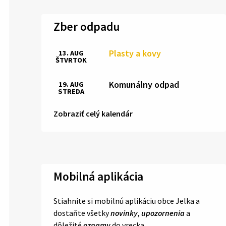
Zber odpadu
Plasty a kovy
13. AUG
ŠTVRTOK
Komunálny odpad
19. AUG
STREDA
Zobraziť celý kalendár
Mobilná aplikácia
Stiahnite si mobilnú aplikáciu obce Jelka a
dostaňte všetky
novinky
,
upozornenia
a
dôležité
oznamy
do vrecka.