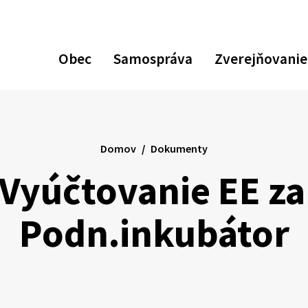
Obec
Samospráva
Zverejňovanie
ať
ávací
ár
Domov
Dokumenty
 Vyúčtovanie EE za
Podn.inkubátor