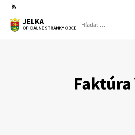
Preskočiť
na
RSS
Mapa
Tlačiť
obsah
JELKA
Hľadať:
Odosl
OFICIÁLNE STRÁNKY OBCE
vyhľad
formul
Faktúra