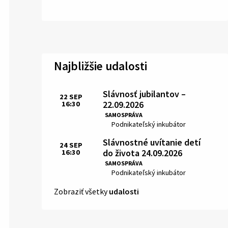
Najbližšie udalosti
Slávnosť jubilantov –
22
SEP
22.09.2026
16:30
Čas:
SAMOSPRÁVA
Miesto:
Podnikateľský inkubátor
Slávnostné uvítanie detí
24
SEP
do života 24.09.2026
16:30
Čas:
SAMOSPRÁVA
Miesto:
Podnikateľský inkubátor
Zobraziť všetky
udalosti