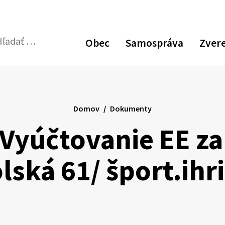
Zvýšiť
Zmen
N
kontrast
veľk
p
Obec
Samospráva
Zver
pís
v
dať:
Odoslať
p
vyhľadávací
formulár
Domov
Dokumenty
 Vyúčtovanie EE za
lská 61/ šport.ihr