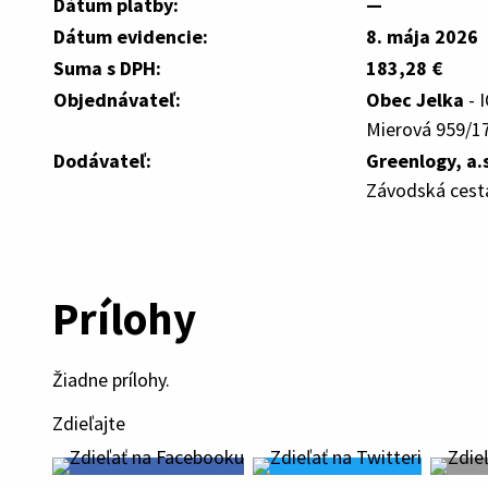
Dátum platby:
—
Dátum evidencie:
8. mája 2026
Suma s DPH:
183,28 €
Objednávateľ:
Obec Jelka
- 
Mierová 959/17
Dodávateľ:
Greenlogy, a.s
Závodská cesta
Prílohy
Žiadne prílohy.
Zdieľajte