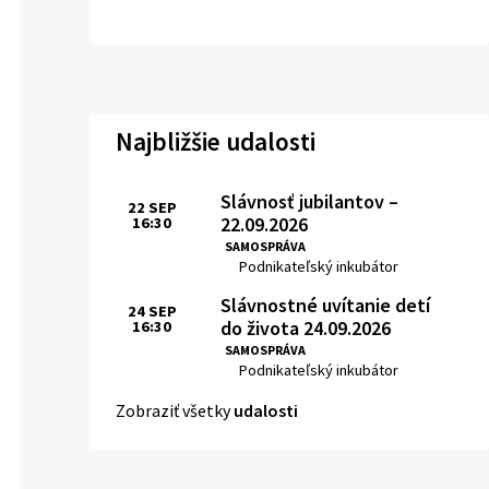
Najbližšie udalosti
Slávnosť jubilantov –
22
SEP
22.09.2026
16:30
Čas:
SAMOSPRÁVA
Miesto:
Podnikateľský inkubátor
Slávnostné uvítanie detí
24
SEP
do života 24.09.2026
16:30
Čas:
SAMOSPRÁVA
Miesto:
Podnikateľský inkubátor
Zobraziť všetky
udalosti