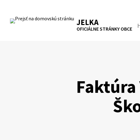
Preskočiť
na
RSS
Mapa
Tlačiť
obsah
JELKA
Hľa
OFICIÁLNE STRÁNKY OBCE
Faktúra
Ško