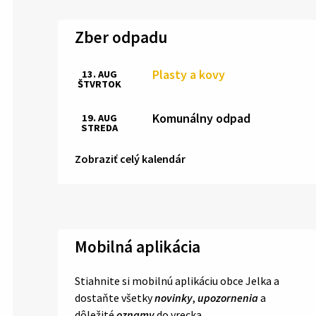
Zber odpadu
Plasty a kovy
13. AUG
ŠTVRTOK
Komunálny odpad
19. AUG
STREDA
Zobraziť celý kalendár
Mobilná aplikácia
Stiahnite si mobilnú aplikáciu obce Jelka a
dostaňte všetky
novinky
,
upozornenia
a
dôležité
oznamy
do vrecka.