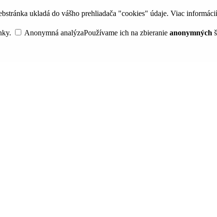
bstránka ukladá do vášho prehliadača "cookies" údaje. Viac informáci
nky.
Anonymná analýza
Používame ich na zbieranie
anonymných
š