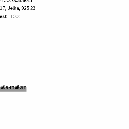
- IČO: 00306011
17, Jelka, 925 23
est
- IČO: