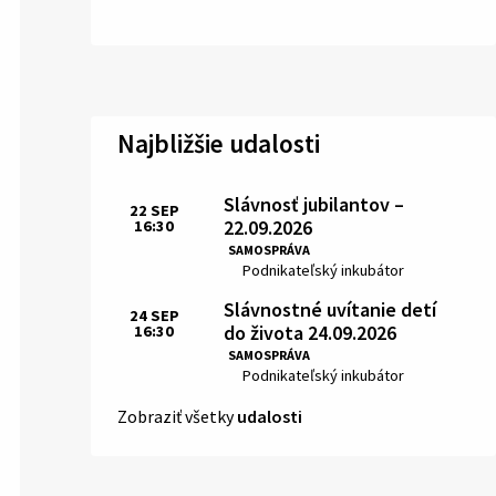
Najbližšie udalosti
Slávnosť jubilantov –
22
SEP
22.09.2026
16:30
Čas:
SAMOSPRÁVA
Miesto:
Podnikateľský inkubátor
Slávnostné uvítanie detí
24
SEP
do života 24.09.2026
16:30
Čas:
SAMOSPRÁVA
Miesto:
Podnikateľský inkubátor
Zobraziť všetky
udalosti