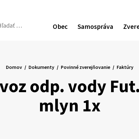
Zvýšiť
Zmen
N
kontrast
veľk
p
Obec
Samospráva
Zver
pís
v
dať:
Odoslať
p
vyhľadávací
formulár
Domov
Dokumenty
Povinné zverejňovanie
Faktúry
voz odp. vody Fut.
mlyn 1x