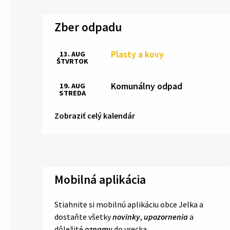
Zber odpadu
Plasty a kovy
13. AUG
ŠTVRTOK
Komunálny odpad
19. AUG
STREDA
Zobraziť celý kalendár
Mobilná aplikácia
Stiahnite si mobilnú aplikáciu obce Jelka a
dostaňte všetky
novinky
,
upozornenia
a
dôležité
oznamy
do vrecka.