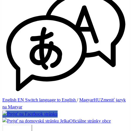
English
EN
Switch language to English
/
Magyar
HU
Zmeniť jazyk
na Magyar
Jelka
Oficiálne stránky obce