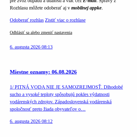
pre zvoz odpadu a udalosti a viac cez
E-mail
. Správy z
Rozhlasu môžete odoberať aj v
mobilnej appke
.
Odoberať rozhlas
Zistiť viac o rozhlase
Odhlásiť sa alebo zmeniť nastavenia
6. augusta 2026 08:13
Miestne oznamy: 06.08.2026
1/ PITNÁ VODA NIE JE SAMOZREJMOSŤ. Dlhodobé
sucho a vysoké teploty spôsobujú pokles výdatnosti
vodárenských zdrojov. Západoslovenská vodárenská
spoločnosť preto žiada obyvateľov o…
6. augusta 2026 08:12