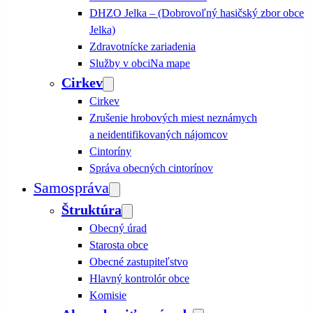
DHZO Jelka – (Dobrovoľný hasičský zbor obce
Jelka)
Zdravotnícke zariadenia
Služby v obci
Na mape
Cirkev
Cirkev
Zrušenie hrobových miest neznámych
a neidentifikovaných nájomcov
Cintoríny
Správa obecných cintorínov
Samospráva
Štruktúra
Obecný úrad
Starosta obce
Obecné zastupiteľstvo
Hlavný kontrolór obce
Komisie