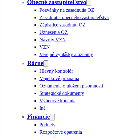
Obecné zastupiteľstvo
Pozvánky na zasadnutia OZ
Zasadnutia obecného zastupiteľstva
Zápisnice zasadnutí OZ
Uznesenia OZ
Návrhy VZN
VZN
Verejné vyhlášky a oznamy
Rôzne
Hlavný kontrolór
Majetkové priznania
Oznámenia o uložení písomnosti
Strategické dokumenty
Výberové konania
Iné
Financie
Podnety
Rozpočtové opatrenia