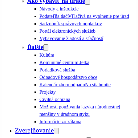
Ako vybaviť na úrade
Návody a inštrukcie
Podateľňa tlačív
Tlačivá na vyplnenie pre úrad
Sadzobník správnych poplatkov
Portál elektronických služieb
Vybavovanie žiadostí a sťažností
Ďalšie
Kultúra
Komunitné centrum Jelka
Poriadková služba
Odpadové hospodárstvo obce
Kalendár zberu odpadu
Na stiahnutie
Projekty
Civilná ochrana
Možnosti používania jazyka národnostnej
menšiny v úradnom styku
Informácie zo zákona
Zverejňovanie