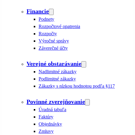
Financie
Podnety
Rozpočtové opatrenia
Rozpočty
Výročné správy
Záverečné účty
Verejné obstarávanie
Nadlimitné zákazky
Podlimitné zákazky
Zákazky s nízkou hodnotou podľa §117
Povinné zverejňovanie
Úradná tabuľa
Faktúry
Objednávky
Zmluvy