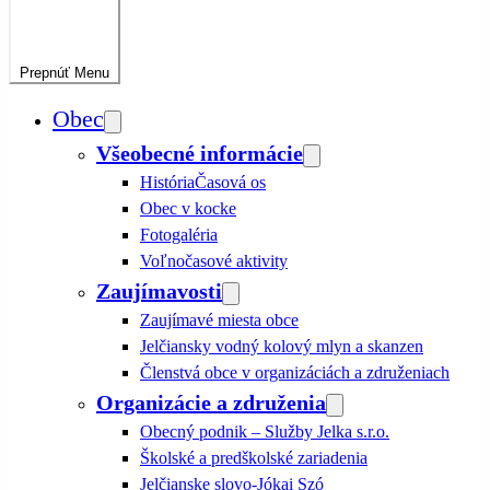
Prepnúť
Menu
Obec
Všeobecné informácie
História
Časová os
Obec v kocke
Fotogaléria
Voľnočasové aktivity
Zaujímavosti
Zaujímavé miesta obce
Jelčiansky vodný kolový mlyn a skanzen
Členstvá obce v organizáciách a združeniach
Organizácie a združenia
Obecný podnik – Služby Jelka s.r.o.
Školské a predškolské zariadenia
Jelčianske slovo-Jókai Szó