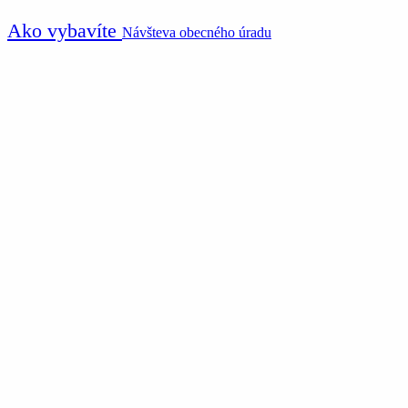
Ako vybavíte
Návšteva obecného úradu