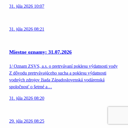
31. júla 2026 10:07
31. júla 2026 08:21
Miestne oznamy: 31.07.2026
1/ Oznam ZSVS, a.s. o pretrvávaní poklesu výdatnosti vody
Z dôvodu pretrvávajúceho sucha a poklesu výdatnosti
vodných zdrojov žiada Západoslovenská vodárenská
spoločnosť o šetrné a…
31. júla 2026 08:20
29. júla 2026 08:25