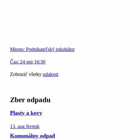
Miesto:
Podnikateľský inkubátor
Čas:
24
sep
16:30
Zobraziť všetky
udalosti
Zber odpadu
Plasty a kovy
13. aug
štvrtok
Komunálny odpad