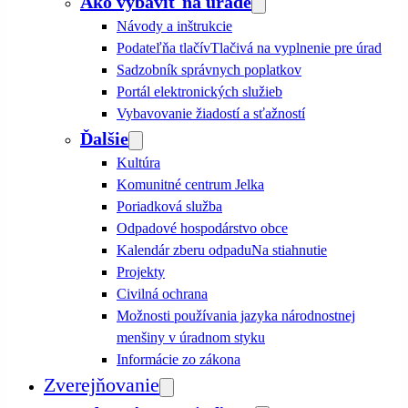
Ako vybaviť na úrade
Návody a inštrukcie
Podateľňa tlačív
Tlačivá na vyplnenie pre úrad
Sadzobník správnych poplatkov
Portál elektronických služieb
Vybavovanie žiadostí a sťažností
Ďalšie
Kultúra
Komunitné centrum Jelka
Poriadková služba
Odpadové hospodárstvo obce
Kalendár zberu odpadu
Na stiahnutie
Projekty
Civilná ochrana
Možnosti používania jazyka národnostnej
menšiny v úradnom styku
Informácie zo zákona
Zverejňovanie