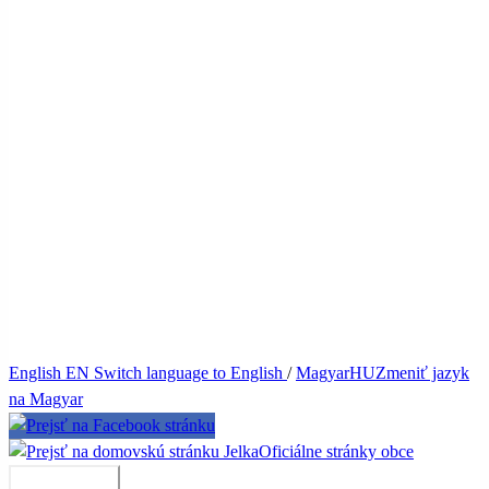
English
EN
Switch language to English
/
Magyar
HU
Zmeniť jazyk
na Magyar
Jelka
Oficiálne stránky obce