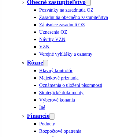
Obecné zastupiteľstvo
Pozvánky na zasadnutia OZ
Zasadnutia obecného zastupiteľstva
Zápisnice zasadnutí OZ
Uznesenia OZ
Návrhy VZN
VZN
Verejné vyhlášky a oznamy
Rôzne
Hlavný kontrolór
Majetkové priznania
Oznámenia o uložení písomnosti
Strategické dokumenty
Výberové konania
Iné
Financie
Podnety
Rozpočtové opatrenia