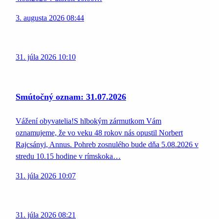
3. augusta 2026 08:44
31. júla 2026 10:10
Smútočný oznam: 31.07.2026
Vážení obyvatelia!S hlbokým zármutkom Vám
oznamujeme, že vo veku 48 rokov nás opustil Norbert
Rajcsányi, Annus. Pohreb zosnulého bude dňa 5.08.2026 v
stredu 10.15 hodine v rímskoka…
31. júla 2026 10:07
31. júla 2026 08:21