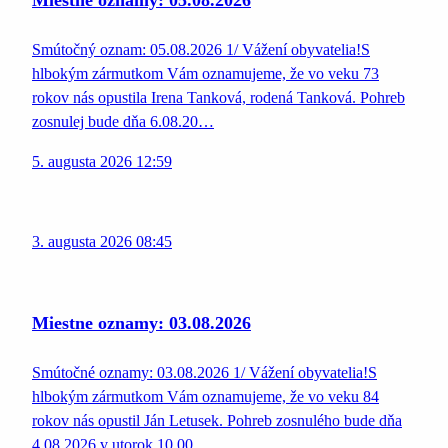
Miestne oznamy: 05.08.2026
Smútočný oznam: 05.08.2026 1/ Vážení obyvatelia!S
hlbokým zármutkom Vám oznamujeme, že vo veku 73
rokov nás opustila Irena Tanková, rodená Tanková. Pohreb
zosnulej bude dňa 6.08.20…
5. augusta 2026 12:59
3. augusta 2026 08:45
Miestne oznamy: 03.08.2026
Smútočné oznamy: 03.08.2026 1/ Vážení obyvatelia!S
hlbokým zármutkom Vám oznamujeme, že vo veku 84
rokov nás opustil Ján Letusek. Pohreb zosnulého bude dňa
4.08.2026 v utorok 10.00…