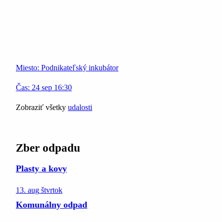
Miesto:
Podnikateľský inkubátor
Čas:
24
sep
16:30
Zobraziť všetky
udalosti
Zber odpadu
Plasty a kovy
13. aug
štvrtok
Komunálny odpad