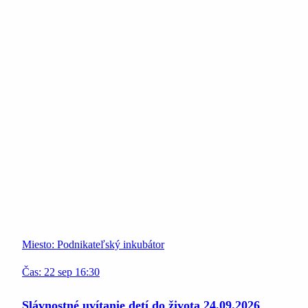
Miesto:
Podnikateľský inkubátor
Čas:
22
sep
16:30
Slávnostné uvítanie detí do života 24.09.2026