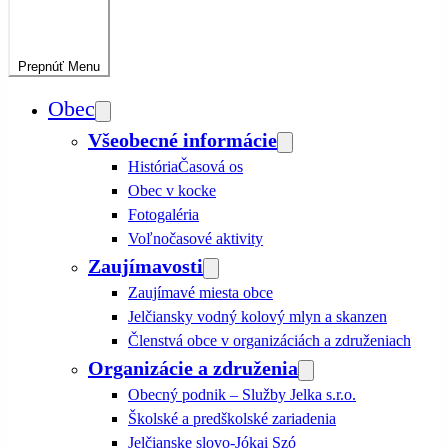
Prepnúť
Menu
Obec
Všeobecné informácie
História
Časová os
Obec v kocke
Fotogaléria
Voľnočasové aktivity
Zaujímavosti
Zaujímavé miesta obce
Jelčiansky vodný kolový mlyn a skanzen
Členstvá obce v organizáciách a združeniach
Organizácie a združenia
Obecný podnik – Služby Jelka s.r.o.
Školské a predškolské zariadenia
Jelčianske slovo-Jókai Szó