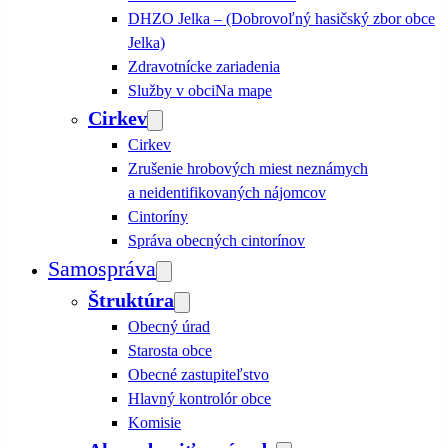
DHZO Jelka – (Dobrovoľný hasičský zbor obce
Jelka)
Zdravotnícke zariadenia
Služby v obci
Na mape
Cirkev
Cirkev
Zrušenie hrobových miest neznámych
a neidentifikovaných nájomcov
Cintoríny
Správa obecných cintorínov
Samospráva
Štruktúra
Obecný úrad
Starosta obce
Obecné zastupiteľstvo
Hlavný kontrolór obce
Komisie