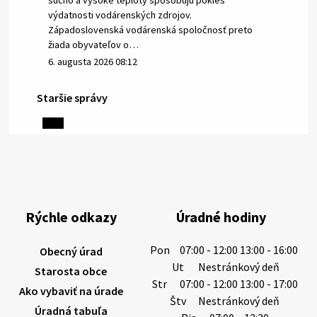
sucho a vysoké teploty spôsobujú pokles
výdatnosti vodárenských zdrojov.
Západoslovenská vodárenská spoločnosť preto
žiada obyvateľov o…
6. augusta 2026 08:12
Staršie správy
5. augusta 2026 13:10
Miestne oznamy: 05.08.2026
Smútočný oznam: 05.08.2026 1/ Vážení obyvatelia!S
hlbokým zármutkom Vám oznamujeme, že vo veku
Rýchle odkazy
Úradné hodiny
73 rokov nás opustila Irena Tanková, rodená
Tanková. Pohreb zosnulej bude dňa 6.08.20…
Pon
07:00 - 12:00 13:00 - 16:00
Obecný úrad
5. augusta 2026 12:59
Ut
Nestránkový deň
Starosta obce
Str
07:00 - 12:00 13:00 - 17:00
Ako vybaviť na úrade
Štv
Nestránkový deň
Úradná tabuľa
3. augusta 2026 08:45