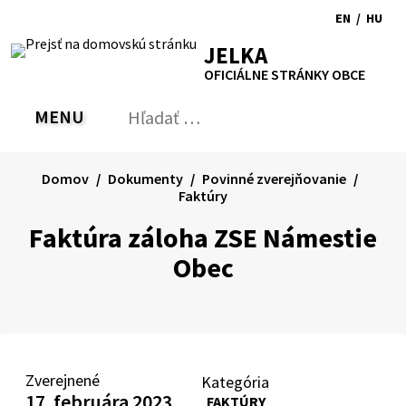
Preskočiť
EN
/
HU
na
Switch
Zmen
RSS
Mapa
Tlačiť
Zvýšiť
Zmenšiť
Zväčšiť
JELKA
obsah
language
jazyk
kontrast
veľkosť
veľkosť
OFICIÁLNE STRÁNKY OBCE
to
na
písma
písma
English
Magy
MENU
PREPNÚŤ
Hľadať:
Odo
vyh
for
Domov
Dokumenty
Povinné zverejňovanie
Faktúry
Faktúra záloha ZSE Námestie
Obec
Zverejnené
Kategória
17. februára 2023
FAKTÚRY