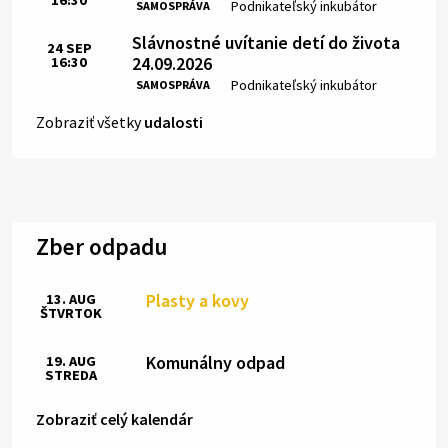
16:30
Čas:
Miesto:
Podnikateľský inkubátor
SAMOSPRÁVA
Slávnostné uvítanie detí do života
24
SEP
24.09.2026
16:30
Čas:
Miesto:
Podnikateľský inkubátor
SAMOSPRÁVA
Zobraziť všetky
udalosti
Zber odpadu
Plasty a kovy
13. AUG
ŠTVRTOK
Komunálny odpad
19. AUG
STREDA
Zobraziť celý kalendár