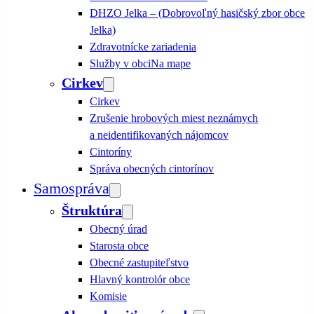
DHZO Jelka – (Dobrovoľný hasičský zbor obce
Jelka)
Zdravotnícke zariadenia
Služby v obci
Na mape
Cirkev
Cirkev
Zrušenie hrobových miest neznámych
a neidentifikovaných nájomcov
Cintoríny
Správa obecných cintorínov
Samospráva
Štruktúra
Obecný úrad
Starosta obce
Obecné zastupiteľstvo
Hlavný kontrolór obce
Komisie