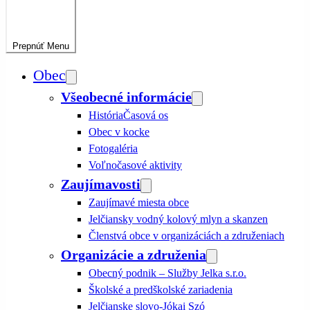
Prepnúť
Menu
Obec
Všeobecné informácie
História
Časová os
Obec v kocke
Fotogaléria
Voľnočasové aktivity
Zaujímavosti
Zaujímavé miesta obce
Jelčiansky vodný kolový mlyn a skanzen
Členstvá obce v organizáciách a združeniach
Organizácie a združenia
Obecný podnik – Služby Jelka s.r.o.
Školské a predškolské zariadenia
Jelčianske slovo-Jókai Szó