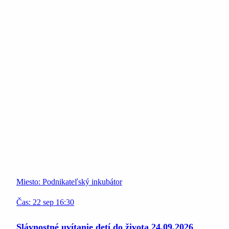
Miesto:
Podnikateľský inkubátor
Čas:
22
sep
16:30
Slávnostné uvítanie detí do života 24.09.2026