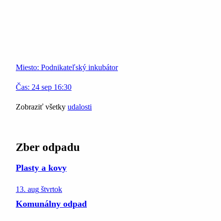
Miesto:
Podnikateľský inkubátor
Čas:
24
sep
16:30
Zobraziť všetky
udalosti
Zber odpadu
Plasty a kovy
13. aug
štvrtok
Komunálny odpad