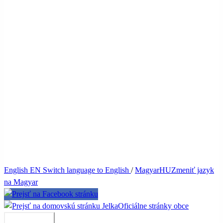
English
EN
Switch language to English
/
Magyar
HU
Zmeniť jazyk
na Magyar
Jelka
Oficiálne stránky obce