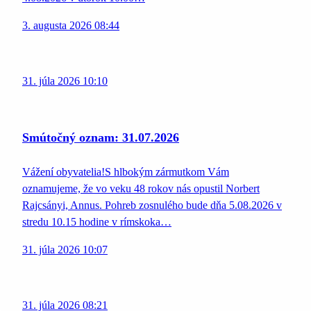
3. augusta 2026 08:44
31. júla 2026 10:10
Smútočný oznam: 31.07.2026
Vážení obyvatelia!S hlbokým zármutkom Vám
oznamujeme, že vo veku 48 rokov nás opustil Norbert
Rajcsányi, Annus. Pohreb zosnulého bude dňa 5.08.2026 v
stredu 10.15 hodine v rímskoka…
31. júla 2026 10:07
31. júla 2026 08:21