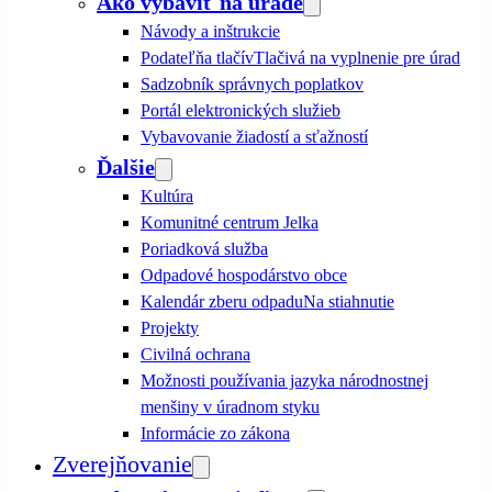
Ako vybaviť na úrade
Návody a inštrukcie
Podateľňa tlačív
Tlačivá na vyplnenie pre úrad
Sadzobník správnych poplatkov
Portál elektronických služieb
Vybavovanie žiadostí a sťažností
Ďalšie
Kultúra
Komunitné centrum Jelka
Poriadková služba
Odpadové hospodárstvo obce
Kalendár zberu odpadu
Na stiahnutie
Projekty
Civilná ochrana
Možnosti používania jazyka národnostnej
menšiny v úradnom styku
Informácie zo zákona
Zverejňovanie