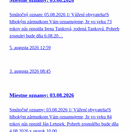
Miestne oznamy: 05.08.2026
Smútočný oznam: 05.08.2026 1/ Vážení obyvatelia!S
hlbokým zármutkom Vám oznamujeme, že vo veku 73
rokov nás opustila Irena Tanková, rodená Tanková. Pohreb
zosnulej bude dňa 6.08.20…
5. augusta 2026 12:59
3. augusta 2026 08:45
Miestne oznamy: 03.08.2026
Smútočné oznamy: 03.08.2026 1/ Vážení obyvatelia!S
hlbokým zármutkom Vám oznamujeme, že vo veku 84
rokov nás opustil Ján Letusek. Pohreb zosnulého bude dňa
4.08.2026 v utorok 10.00…