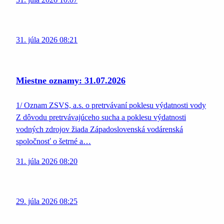
31. júla 2026 08:21
Miestne oznamy: 31.07.2026
1/ Oznam ZSVS, a.s. o pretrvávaní poklesu výdatnosti vody
Z dôvodu pretrvávajúceho sucha a poklesu výdatnosti
vodných zdrojov žiada Západoslovenská vodárenská
spoločnosť o šetrné a…
31. júla 2026 08:20
29. júla 2026 08:25