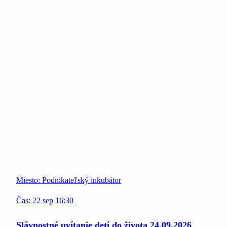
Miesto:
Podnikateľský inkubátor
Čas:
22
sep
16:30
Slávnostné uvítanie detí do života 24.09.2026