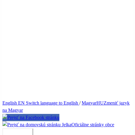
English
EN
Switch language to English
/
Magyar
HU
Zmeniť jazyk
na Magyar
Jelka
Oficiálne stránky obce