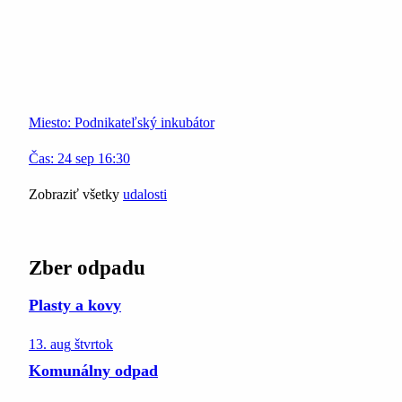
Miesto:
Podnikateľský inkubátor
Čas:
24
sep
16:30
Zobraziť všetky
udalosti
Zber odpadu
Plasty a kovy
13. aug
štvrtok
Komunálny odpad