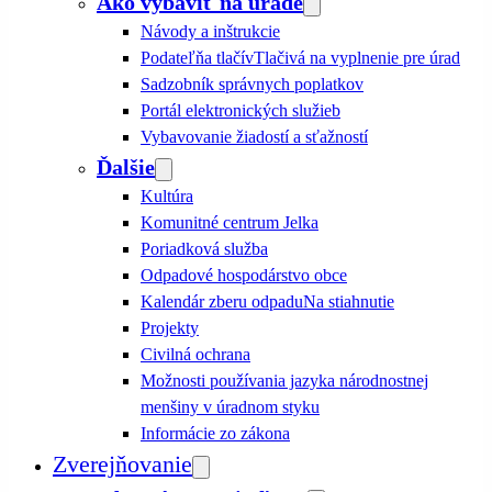
Ako vybaviť na úrade
Návody a inštrukcie
Podateľňa tlačív
Tlačivá na vyplnenie pre úrad
Sadzobník správnych poplatkov
Portál elektronických služieb
Vybavovanie žiadostí a sťažností
Ďalšie
Kultúra
Komunitné centrum Jelka
Poriadková služba
Odpadové hospodárstvo obce
Kalendár zberu odpadu
Na stiahnutie
Projekty
Civilná ochrana
Možnosti používania jazyka národnostnej
menšiny v úradnom styku
Informácie zo zákona
Zverejňovanie