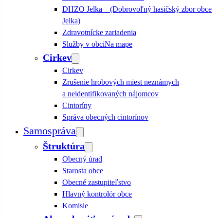
DHZO Jelka – (Dobrovoľný hasičský zbor obce
Jelka)
Zdravotnícke zariadenia
Služby v obci
Na mape
Cirkev
Cirkev
Zrušenie hrobových miest neznámych
a neidentifikovaných nájomcov
Cintoríny
Správa obecných cintorínov
Samospráva
Štruktúra
Obecný úrad
Starosta obce
Obecné zastupiteľstvo
Hlavný kontrolór obce
Komisie