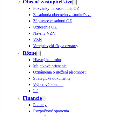
Obecné zastupiteľstvo
Pozvánky na zasadnutia OZ
Zasadnutia obecného zastupiteľstva
Zápisnice zasadnutí OZ
Uznesenia OZ
Návrhy VZN
VZN
Verejné vyhlášky a oznamy
Rôzne
Hlavný kontrolór
Majetkové priznania
Oznámenia o uložení písomnosti
Strategické dokumenty
Výberové konania
Iné
Financie
Podnety
Rozpočtové opatrenia