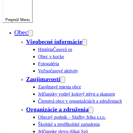
Prepnúť
Menu
Obec
Všeobecné informácie
História
Časová os
Obec v kocke
Fotogaléria
Voľnočasové aktivity
Zaujímavosti
Zaujímavé miesta obce
Jelčiansky vodný kolový mlyn a skanzen
Členstvá obce v organizáciách a združeniach
Organizácie a združenia
Obecný podnik – Služby Jelka s.r.o.
Školské a predškolské zariadenia
Jelčianske slovo-Jókai Szó